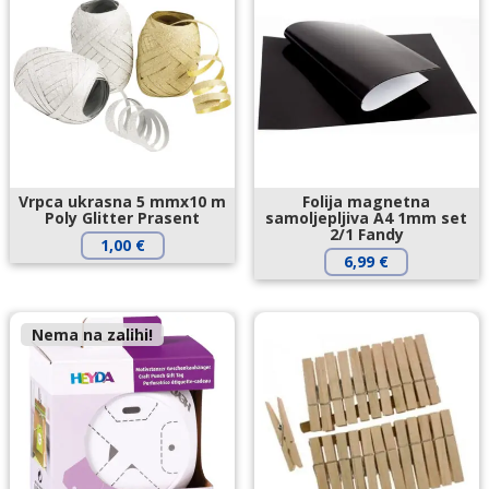
Vrpca ukrasna 5 mmx10 m
Folija magnetna
Poly Glitter Prasent
samoljepljiva A4 1mm set
2/1 Fandy
1,00
€
6,99
€
Nema na zalihi!