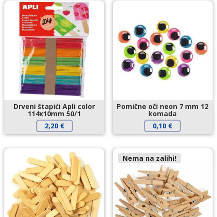
Drveni štapići Apli color
Pomične oči neon 7 mm 12
114x10mm 50/1
komada
2,20
€
0,10
€
Nema na zalihi!