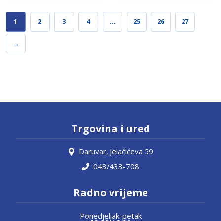
1
2
3
4
…
25
26
27
→
Trgovina i ured
Daruvar, Jelačićeva 59
043/433-708
Radno vrijeme
Ponedjeljak-petak