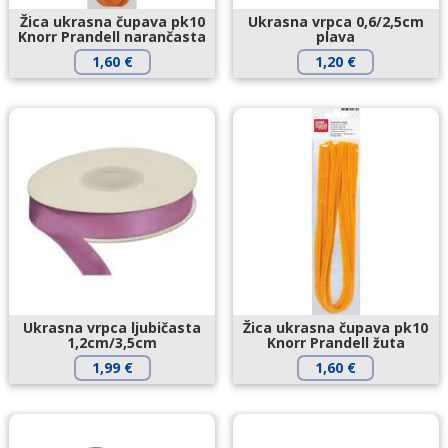
Žica ukrasna čupava pk10
Ukrasna vrpca 0,6/2,5cm
Knorr Prandell narančasta
plava
1,60
€
1,20
€
Ukrasna vrpca ljubičasta
Žica ukrasna čupava pk10
1,2cm/3,5cm
Knorr Prandell žuta
1,99
€
1,60
€