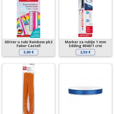
Glitter u tubi Rainbow pk2
Marker za rublje 1 mm
Faber Castell
Edding 8040/1 crni
3,00
€
2,50
€