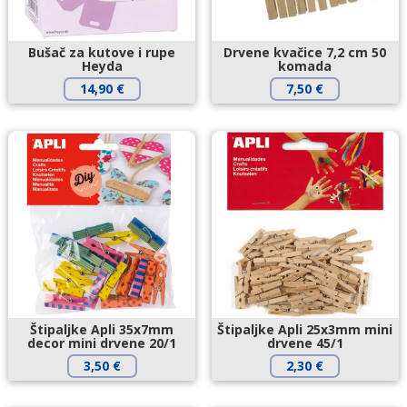
Bušač za kutove i rupe
Drvene kvačice 7,2 cm 50
Heyda
komada
14,90
€
7,50
€
Štipaljke Apli 35x7mm
Štipaljke Apli 25x3mm mini
decor mini drvene 20/1
drvene 45/1
3,50
€
2,30
€