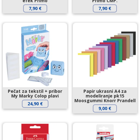
efek Primo
Primo CMP.
7,90
€
7,90
€
Pečat za tekstil + pribor
Papir ukrasni A4 za
My Marky Colop plavi
modeliranje pk15
Moosgummi Knorr Prandell
24,90
€
9,00
€