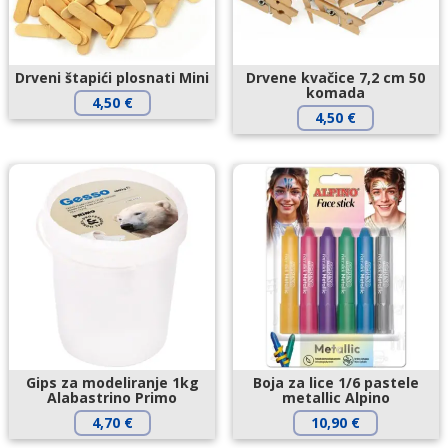
Drveni štapići plosnati Mini
Drvene kvačice 7,2 cm 50
komada
4,50
€
4,50
€
Gips za modeliranje 1kg
Boja za lice 1/6 pastele
Alabastrino Primo
metallic Alpino
4,70
€
10,90
€