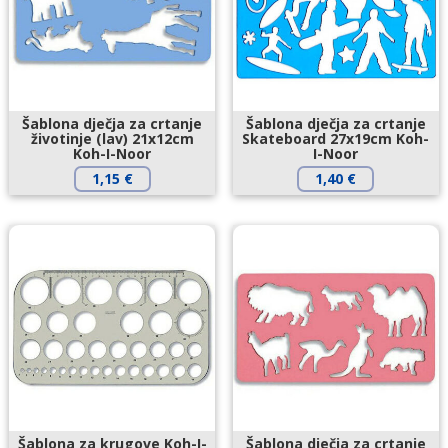
Šablona dječja za crtanje
Šablona dječja za crtanje
životinje (lav) 21x12cm
Skateboard 27x19cm Koh-
Koh-I-Noor
I-Noor
1,15
€
1,40
€
Šablona za krugove Koh-I-
Šablona dječja za crtanje