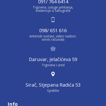
091/ 764 6414
Trgovina, usluge printanja,
evidencije iz tahografa
098/ 651 616
Antenski sustavi, video nadzor,
servis računala
Daruvar, Jelačićeva 59
Trgovina i ured
Sirač, Stjepana Radića 53
Sjedište
Info