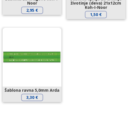
Noor
životinje (deva) 21x12cm
Koh-I-Noor
2,95
€
1,50
€
Šablona ravna 5,0mm Arda
3,30
€