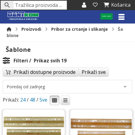
Košarica
WEB SHOP
Proizvodi
Pribor za crtanje i slikanje
Ša
blone
Šablone
Filteri
Prikaz svih 19
Prikaži dostupne proizvode
Prikaži sve
Prikaži:
24
/
48
/