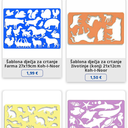
Šablona dječja za crtanje
Šablona dječja za crtanje
Farma 27x19cm Koh-I-Noor
životinje (konj) 21x12cm
Koh-I-Noor
1,99
€
1,50
€