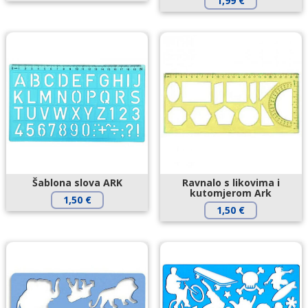
1,99
€
Šablona slova ARK
Ravnalo s likovima i
kutomjerom Ark
1,50
€
1,50
€