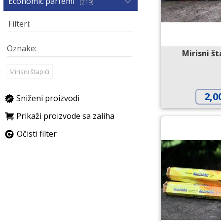
Economic parfemi
219
Mirisni š
Mirisni štapići
2,0
Sniženi proizvodi
Prikaži proizvode sa zaliha
Očisti filter