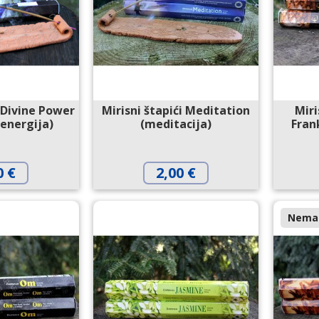
i Divine Power
Mirisni štapići Meditation
Miri
energija)
(meditacija)
Fran
0
€
2,00
€
Nema 