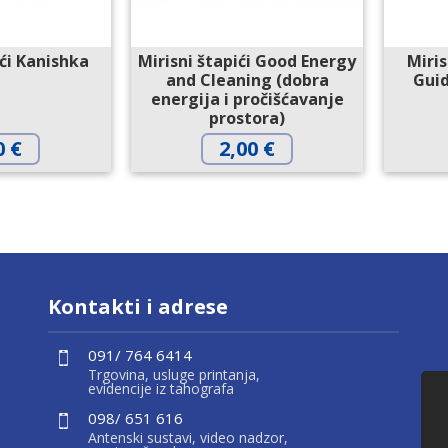
ići Kanishka
Mirisni štapići Good Energy
Miris
and Cleaning (dobra
Guid
energija i pročišćavanje
prostora)
0
€
2,00
€
Kontakti i adrese
091/ 764 6414
Trgovina, usluge printanja,
evidencije iz tahografa
098/ 651 616
Antenski sustavi, video nadzor,