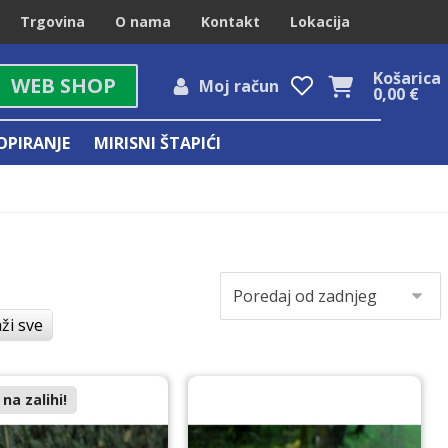
Trgovina
O nama
Kontakt
Lokacija
Košarica
WEB SHOP
Moj račun
0,00
€
OPIRANJE
MIRISNI ŠTAPIĆI
ži sve
na zalihi!