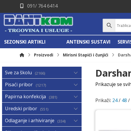
091/ 764 6414
SEZONSKI ARTIKLI
ANTENSKI SUSTAVI
SERV
Proizvodi
Mirisni štapići i čunjići
Darsha
Darshan
Sve za školu
2166
Prikazuje se svi
Pisaći pribor
1217
Papirna konfekcija
381
Prikaži:
24
/
48
Uredski pribor
551
Odlaganje i arhiviranje
334