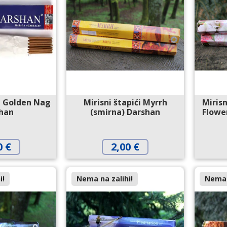
ći Golden Nag
Mirisni štapići Myrrh
Mirisn
han
(smirna) Darshan
Flower
0
€
2,00
€
i!
Nema na zalihi!
Nema 