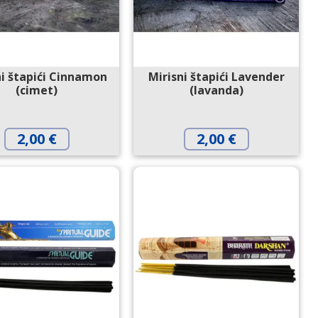
ni štapići Cinnamon
Mirisni štapići Lavender
(cimet)
(lavanda)
2,00
€
2,00
€