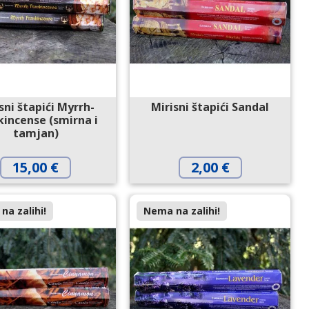
sni štapići Myrrh-
Mirisni štapići Sandal
kincense (smirna i
tamjan)
15,00
€
2,00
€
na zalihi!
Nema na zalihi!