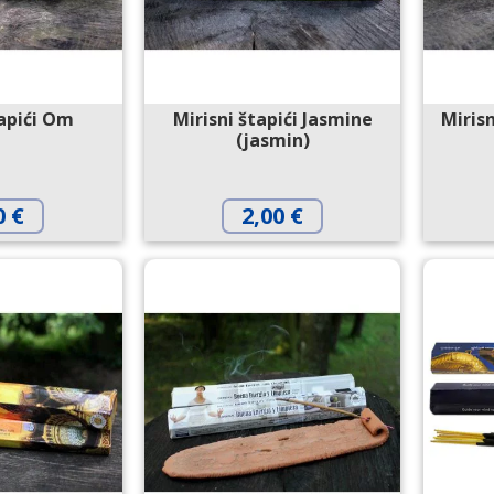
tapići Om
Mirisni štapići Jasmine
Miris
(jasmin)
0
€
2,00
€