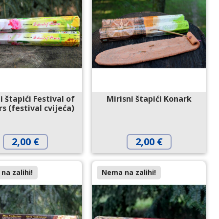
i štapići Festival of
Mirisni štapići Konark
s (festival cvijeća)
2,00
€
2,00
€
na zalihi!
Nema na zalihi!