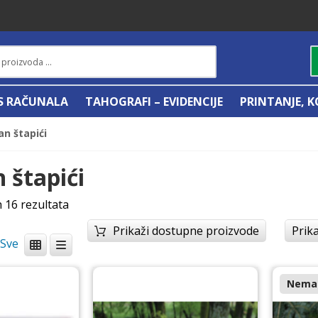
IS RAČUNALA
TAHOGRAFI – EVIDENCIJE
PRINTANJE, K
n štapići
 štapići
h 16 rezultata
Prikaži dostupne proizvode
Prika
/
Nema 