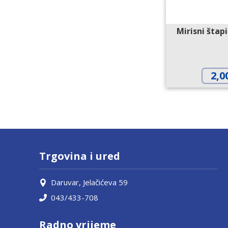
Mirisni štap
2,0
Trgovina i ured
Daruvar, Jelačićeva 59
043/433-708
Radno vrijeme