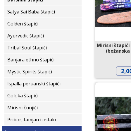
Satya Sai Baba štapići
Golden štapići
Ayurvedic štapići
Mirisni štapić
Tribal Soul štapići
(božanska 
Banjara ethno štapići
2,0
Mystic Spirits štapići
Ispalla peruanski štapići
Goloka štapići
Mirisni čunjići
Pribor, tamjan i ostalo