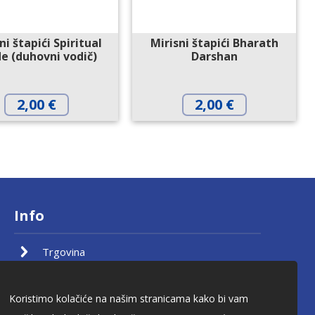
ni štapići Spiritual
Mirisni štapići Bharath
e (duhovni vodič)
Darshan
2,00
€
2,00
€
Info
Trgovina
O nama
Kontakt
Koristimo kolačiće na našim stranicama kako bi vam