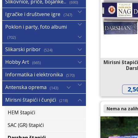
Slikovnice, priče, bojanke...
690
Igračke i društvene igre
747
Poklon i party, foto albumi
702
Slikarski pribor
524
Hobby Art
Mirisni štapi
665
Dars
Informatika i elektronika
570
Antenska oprema
143
2,5
Mirisni štapići i čunjići
218
Nema na zalih
HEM štapići
SAC (GR) štapići
Darshan štapići