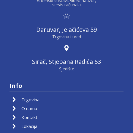
Antenski sustavi, video nadzor,
servis računala
Daruvar, Jelačićeva 59
Trgovina i ured
Sirač, Stjepana Radića 53
Sjedište
Info
Trgovina
O nama
Kontakt
Lokacija