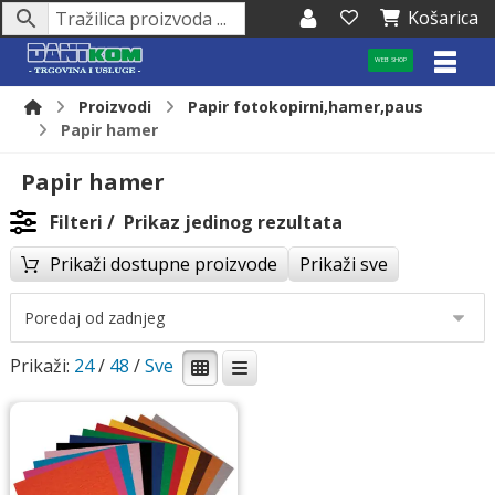
Košarica
WEB SHOP
Proizvodi
Papir fotokopirni,hamer,paus
Papir hamer
Papir hamer
Filteri
Prikaz jedinog rezultata
Prikaži dostupne proizvode
Prikaži sve
Prikaži:
24
/
48
/