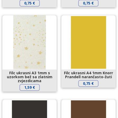
0,75
€
0,75
€
Filc ukrasni A3 1mm s
Filc ukrasni A4 1mm Knorr
uzorkom bež sa zlatnim
Prandell narančasto-žuti
zvjezdicama
0,75
€
1,59
€