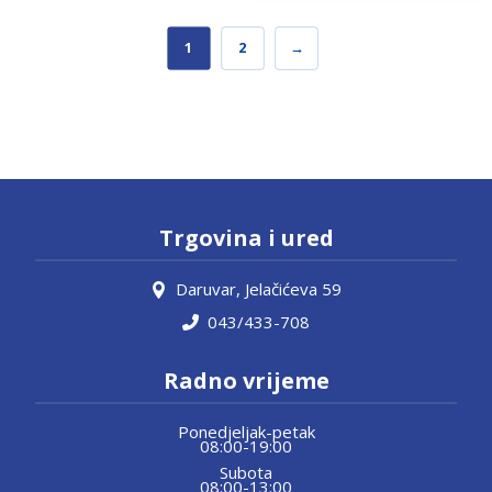
1
2
→
Trgovina i ured
Daruvar, Jelačićeva 59
043/433-708
Radno vrijeme
Ponedjeljak-petak
08:00-19:00
Subota
08:00-13:00