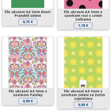
Filc ukrasni A4 1mm Knorr
Filc ukrasni A4 1mm s
Prandell zeleni
uzorkom rozi s crnim
točkama
0,75
€
1,18
€
Filc ukrasni A4 1mm s
Filc ukrasni A4 1mm s
uzorkom Paisley
uzorkom zeleni sa žutim
cvjetićima
0,90
€
0,90
€