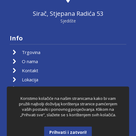
Sirač, Stjepana Radića 53
Sjedište
Info
Trgovina
O nama
Kontakt
Lokacija
Moj račun
Košarica
Koristimo kolačiće na našim stranicama kako bi vam
pružili najbolji doživljaj korištenja stranice pamćenjem
Pravila privatnosti
vaših postavki i ponovnog posjećivanja. Klikom na
„Prihvati sve“, slažete se s korištenjem svih kolačića.
Uvjeti korištenja
Raskid ugovora
Prihvati i zatvori!