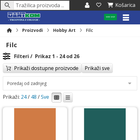
Košarica
WEB SHOP
Proizvodi
Hobby Art
Filc
Filc
Filteri
Prikaz 1 - 24 od 26
Prikaži dostupne proizvode
Prikaži sve
Prikaži:
24
/
48
/