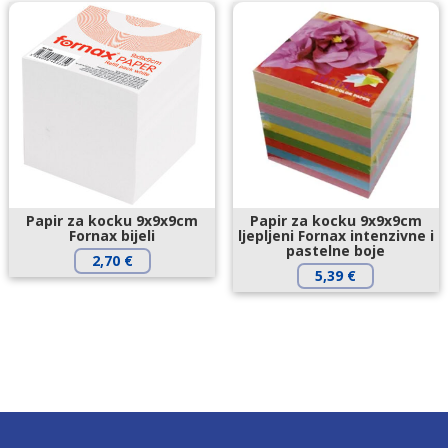
Papir za kocku 9x9x9cm
Papir za kocku 9x9x9cm
Fornax bijeli
ljepljeni Fornax intenzivne i
pastelne boje
2,70
€
5,39
€