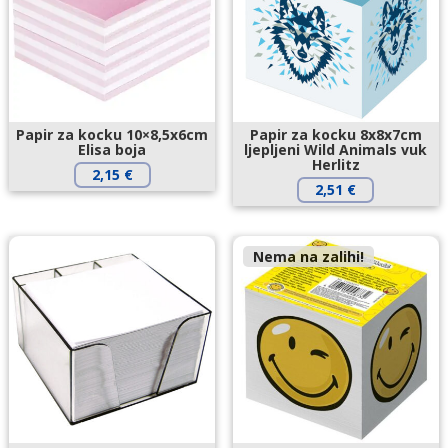
Papir za kocku 10×8,5x6cm
Papir za kocku 8x8x7cm
Elisa boja
ljepljeni Wild Animals vuk
Herlitz
2,15
€
2,51
€
Nema na zalihi!