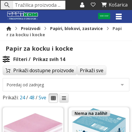
Košarica
WEB SHOP
Proizvodi
Papiri, blokovi, zastavice
Papi
r za kocku i kocke
Papir za kocku i kocke
Filteri
Prikaz svih 14
Prikaži dostupne proizvode
Prikaži sve
Prikaži:
24
/
48
/
Nema na zalihi!