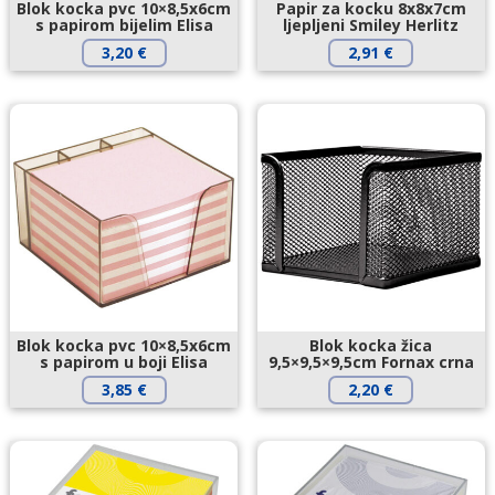
Blok kocka pvc 10×8,5x6cm
Papir za kocku 8x8x7cm
s papirom bijelim Elisa
ljepljeni Smiley Herlitz
3,20
€
2,91
€
Blok kocka pvc 10×8,5x6cm
Blok kocka žica
s papirom u boji Elisa
9,5×9,5×9,5cm Fornax crna
3,85
€
2,20
€