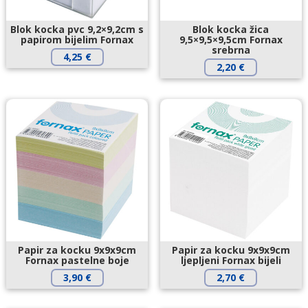
Blok kocka pvc 9,2×9,2cm s
Blok kocka žica
papirom bijelim Fornax
9,5×9,5×9,5cm Fornax
srebrna
4,25
€
2,20
€
Papir za kocku 9x9x9cm
Papir za kocku 9x9x9cm
Fornax pastelne boje
ljepljeni Fornax bijeli
3,90
€
2,70
€