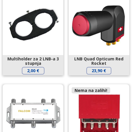
Multiholder za 2 LNB-a 3
LNB Quad Opticum Red
stupnja
Rocket
2,00
€
23,90
€
Nema na zalihi!