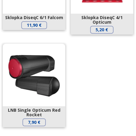
Sklopka DiseqC 6/1 Falcom
Sklopka DiseqC 4/1
Opticum
11,90
€
5,20
€
LNB Single Opticum Red
Rocket
7,90
€