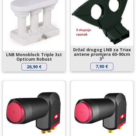
Držač drugog LNB za Triax
antene promjera 60-90cm
LNB Monoblock Triple 3st
3°
Opticum Robust
7,90
€
26,90
€