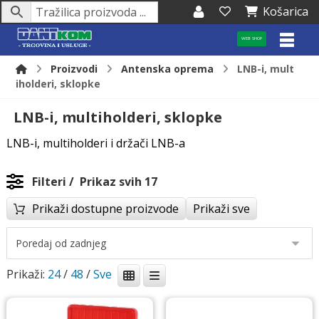
Košarica
WEB SHOP
Proizvodi
Antenska oprema
LNB-i, mult
iholderi, sklopke
LNB-i, multiholderi, sklopke
LNB-i, multiholderi i držači LNB-a
Filteri
Prikaz svih 17
Prikaži dostupne proizvode
Prikaži sve
Prikaži:
24
/
48
/