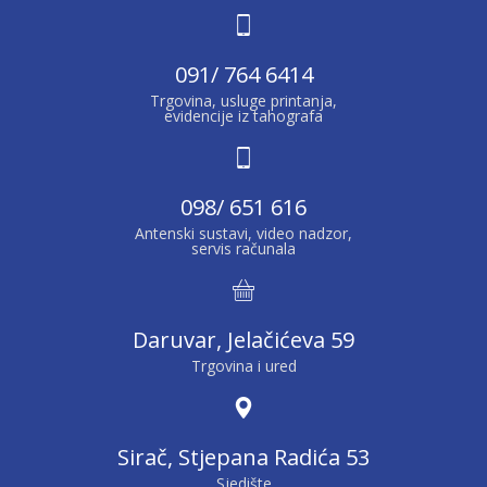
091/ 764 6414
Trgovina, usluge printanja,
evidencije iz tahografa
098/ 651 616
Antenski sustavi, video nadzor,
servis računala
Daruvar, Jelačićeva 59
Trgovina i ured
Sirač, Stjepana Radića 53
Sjedište