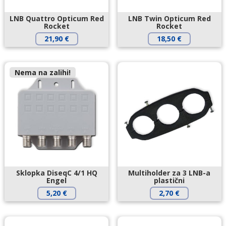
LNB Quattro Opticum Red
LNB Twin Opticum Red
Rocket
Rocket
21,90
€
18,50
€
Nema na zalihi!
Sklopka DiseqC 4/1 HQ
Multiholder za 3 LNB-a
Engel
plastični
5,20
€
2,70
€