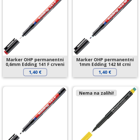
Marker OHP permanentni
Marker OHP permanentni
0,6mm Edding 141 F crveni
1mm Edding 142 M crni
1,40
€
1,40
€
Nema na zalihi!