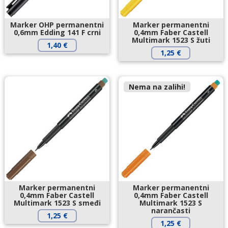
Marker OHP permanentni
Marker permanentni
0,6mm Edding 141 F crni
0,4mm Faber Castell
Multimark 1523 S žuti
1,40
€
1,25
€
Nema na zalihi!
Marker permanentni
Marker permanentni
0,4mm Faber Castell
0,4mm Faber Castell
Multimark 1523 S smeđi
Multimark 1523 S
narančasti
1,25
€
1,25
€