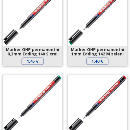
Marker OHP permanentni
Marker OHP permanentni
0,3mm Edding 140 S crni
1mm Edding 142 M zeleni
1,45
€
1,40
€