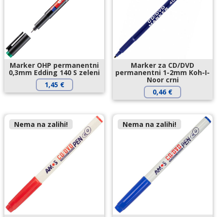
Marker OHP permanentni
Marker za CD/DVD
0,3mm Edding 140 S zeleni
permanentni 1-2mm Koh-I-
Noor crni
1,45
€
0,46
€
Nema na zalihi!
Nema na zalihi!