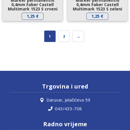
Marker permanentni
Marker permanentni
0,4mm Faber Castell
0,4mm Faber Castell
Multimark 1523 S crveni
Multimark 1523 S zeleni
1,25
€
1,25
€
1
2
→
Trgovina i ured
Daruvar, Jelačićeva 59
043/433-708
Radno vrijeme