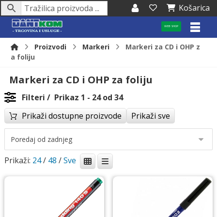
Košarica
WEB SHOP
Proizvodi
Markeri
Markeri za CD i OHP z
a foliju
Markeri za CD i OHP za foliju
Filteri
Prikaz 1 - 24 od 34
Prikaži dostupne proizvode
Prikaži sve
Prikaži:
24
/
48
/