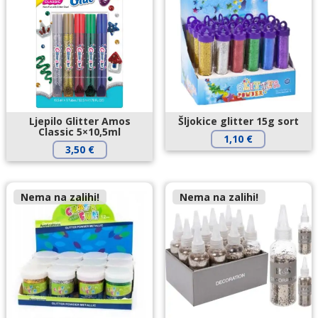
Ljepilo Glitter Amos
Šljokice glitter 15g sort
Classic 5×10,5ml
1,10
€
3,50
€
Nema na zalihi!
Nema na zalihi!