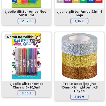
Ljepilo Glitter Amos Neon
Ljepilo glitter Amos 22ml 6
5×10,5ml
boja
2,32
€
1,45
€
Nema na zalihi!
Ljepilo Glitter Amos
Trake Deco ljepljive
Classic 6×10,5ml
15mmx3m glitter pk3
Heyda
3,50
€
3,59
€