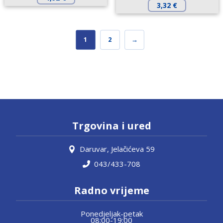
3,32
€
1
2
→
Trgovina i ured
Daruvar, Jelačićeva 59
043/433-708
Radno vrijeme
Ponedjeljak-petak
08:00-19:00