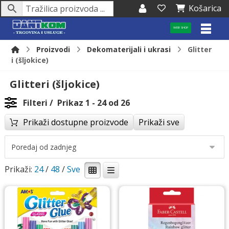
Košarica
WEB SHOP
Proizvodi
Dekomaterijali i ukrasi
Glitter
i (šljokice)
Glitteri (šljokice)
Filteri
Prikaz 1 - 24 od 26
Prikaži dostupne proizvode
Prikaži sve
Prikaži:
24
/
48
/