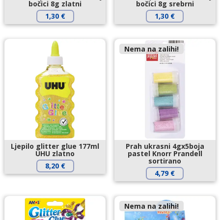
bočici 8g zlatni
bočici 8g srebrni
1,30
€
1,30
€
Nema na zalihi!
Ljepilo glitter glue 177ml
Prah ukrasni 4gx5boja
UHU zlatno
pastel Knorr Prandell
sortirano
8,20
€
4,79
€
Nema na zalihi!