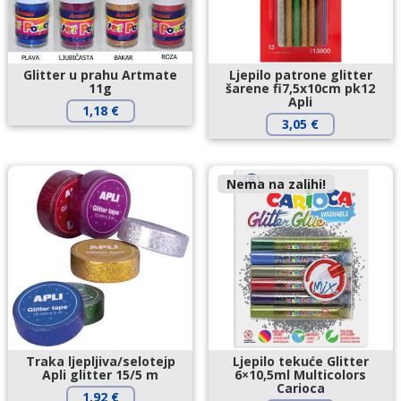
Glitter u prahu Artmate
Ljepilo patrone glitter
11g
šarene fi7,5x10cm pk12
Apli
1,18
€
3,05
€
Nema na zalihi!
Traka ljepljiva/selotejp
Ljepilo tekuće Glitter
Apli glitter 15/5 m
6×10,5ml Multicolors
Carioca
1,92
€