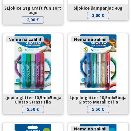
ŠLjokice 21g Craft fun sort
Šljokice šampanjac 40g
boje
3,00
€
2,00
€
Nema na zalihi!
Nema na zalihi!
Ljepilo glitter 10,5mlx5boja
Ljepilo glitter 10,5mlx5boja
Giotto Strass Fila
Giotto Metallic Fila
5,50
€
5,50
€
Nema na zalihi!