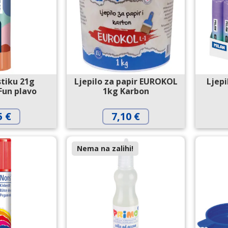
stiku 21g
Ljepilo za papir EUROKOL
Ljepi
Fun plavo
1kg Karbon
5
€
7,10
€
Nema na zalihi!