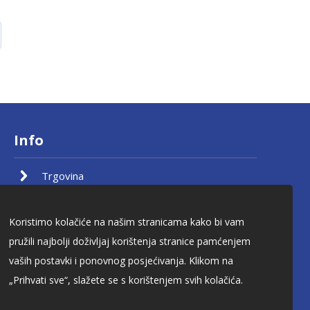
Info
Trgovina
O nama
Kontakt
Koristimo kolačiće na našim stranicama kako bi vam
Lokacija
pružili najbolji doživljaj korištenja stranice pamćenjem
Moj račun
vaših postavki i ponovnog posjećivanja. Klikom na
Košarica
„Prihvati sve“, slažete se s korištenjem svih kolačića.
Pravila privatnosti