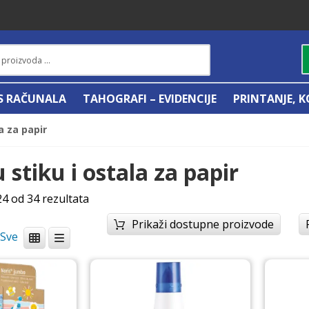
IS RAČUNALA
TAHOGRAFI – EVIDENCIJE
PRINTANJE, K
la za papir
u stiku i ostala za papir
4 od 34 rezultata
Prikaži dostupne proizvode
/