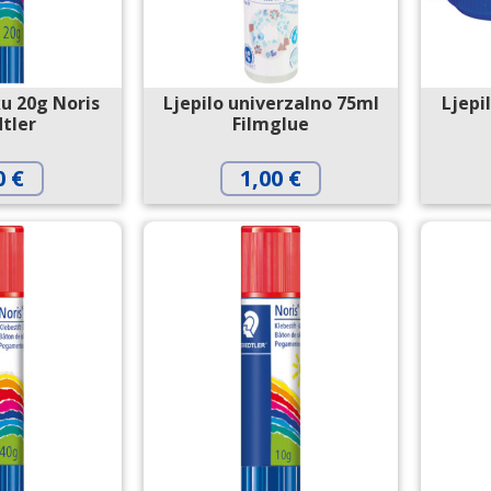
ku 20g Noris
Ljepilo univerzalno 75ml
Ljepi
tler
Filmglue
0
€
1,00
€