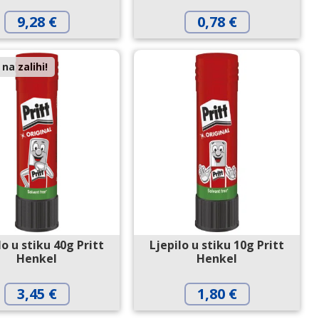
9,28
€
0,78
€
na zalihi!
lo u stiku 40g Pritt
Ljepilo u stiku 10g Pritt
Henkel
Henkel
3,45
€
1,80
€