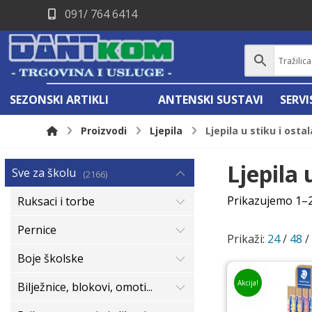
091/ 764 6414
SEZONSKI ARTIKLI
ANTENSKI SUSTAVI
SERV
Proizvodi
Ljepila
Ljepila u stiku i osta
Ljepila 
Sve za školu
2166
Prikazujemo 1–2
Ruksaci i torbe
Pernice
Prikaži:
24
/
48
Boje školske
Akcija!
Bilježnice, blokovi, omoti...