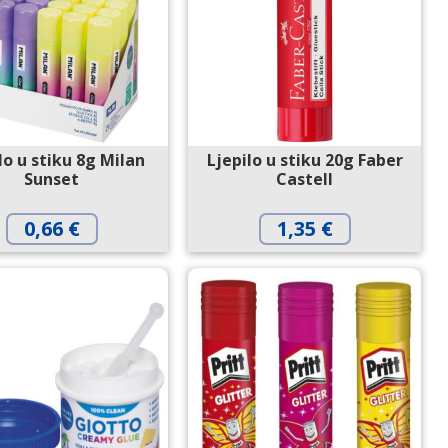
lo u stiku 8g Milan
Ljepilo u stiku 20g Faber
Sunset
Castell
0,66
€
1,35
€