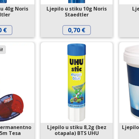
ku 40g Noris
Ljepilo u stiku 10g Noris
Lj
tler
Staedtler
0
€
0,70
€
i!
 permanentno
Ljepilo u stiku 8,2g (bez
Ljepilo
5m Tesa
otapala) BTS UHU