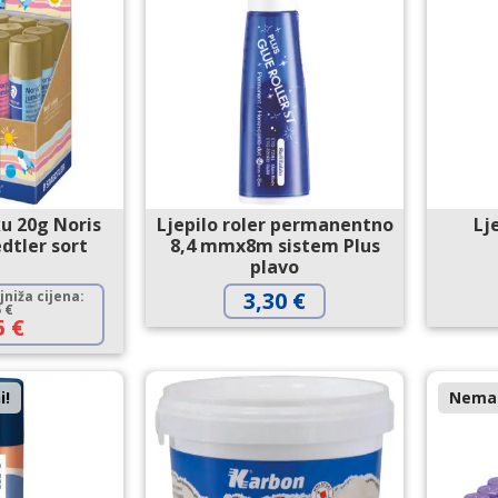
ku 20g Noris
Ljepilo roler permanentno
Lj
dtler sort
8,4 mmx8m sistem Plus
plavo
3,30
€
niža cijena:
5
€
5
€
i!
Nema 