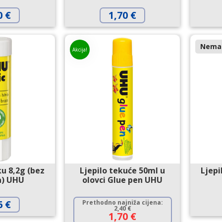
0
€
1,70
€
Nema 
Akcija!
ku 8,2g (bez
Ljepilo tekuće 50ml u
Ljepi
a) UHU
olovci Glue pen UHU
6
€
Prethodno najniža cijena:
2,40
€
1,70
€