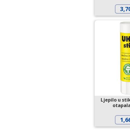
3,7
Ljepilo u sti
otapal
1,6