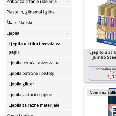
Pribor za crtanje i slikanje
Plastelin, glinamol i glina
Škare školske
Ljepila
Ljepila u stiku i ostala za
papir
Ljepilo u sti
jumbo Stae
Ljepila tekuća univerzalna
Prethodno naj
1,4
Ljepila patrone i pištolji
1,1
Ljepila glitter
Nema na zalih
Ljepila jastučići i pjene
Ljepila za razne materijale
Krede i ugljen