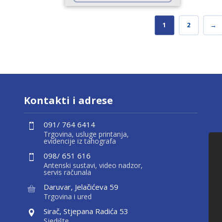
1
2
→
Kontakti i adrese
091/ 764 6414
Trgovina, usluge printanja,
evidencije iz tahografa
098/ 651 616
Antenski sustavi, video nadzor,
servis računala
Daruvar, Jelačićeva 59
Trgovina i ured
Sirač, Stjepana Radića 53
Sjedište