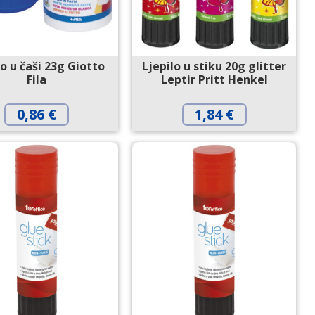
lo u čaši 23g Giotto
Ljepilo u stiku 20g glitter
Fila
Leptir Pritt Henkel
0,86
€
1,84
€