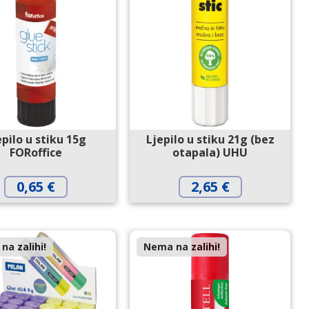
epilo u stiku 15g
Ljepilo u stiku 21g (bez
FORoffice
otapala) UHU
0,65
€
2,65
€
na zalihi!
Nema na zalihi!