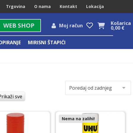
Trgovina
O nama
Kontakt
Lokacija
Košarica
WEB SHOP
Moj račun
0,00
€
OPIRANJE
MIRISNI ŠTAPIĆI
Prikaži sve
Nema na zalihi!