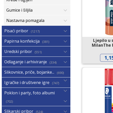
Gumice i šiljila
Nastavna pomagala
Pisaći pribor
1217
Ljepilo u 
Papirna konfekcija
381
MilanThe 
Uredski pribor
551
1,1
Odlaganje i arhiviranje
334
Slikovnice, priče, bojanke...
690
Igračke i društvene igre
747
Poklon i party, foto albumi
702
Slikarski pribor
524