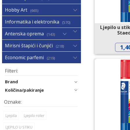
Hobby Art
665
Informatika i elektronika
570
Ljepilo u sti
Staed
Antenska oprema
143
Mirisni štapići i čunjići
1,4
218
Economic parfemi
219
Brand
Količina/pakiranje
Ljepila
Ljepilo roler
LJEPILO U STIKU