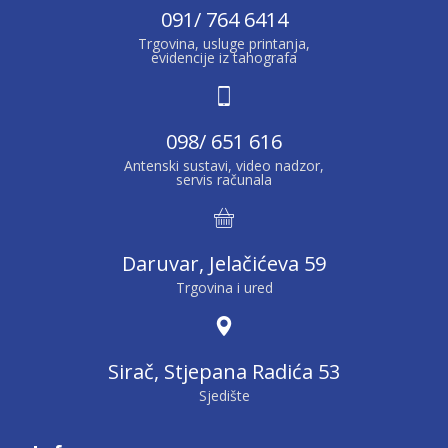
091/ 764 6414
Trgovina, usluge printanja,
evidencije iz tahografa
098/ 651 616
Antenski sustavi, video nadzor,
servis računala
Daruvar, Jelačićeva 59
Trgovina i ured
Sirač, Stjepana Radića 53
Sjedište