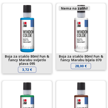
Nema na zalihi!
Boja za staklo 80ml Fun &
Boja za staklo 80ml Fun &
fancy Marabu svijetlo
fancy Marabu bijela 070
plava 095
28,00
€
3,72
€