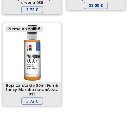
crvena 036
28,00
€
3,72
€
Nema na zalihi!
Boja za staklo 80ml Fun &
fancy Marabu narančasta
013
3,72
€