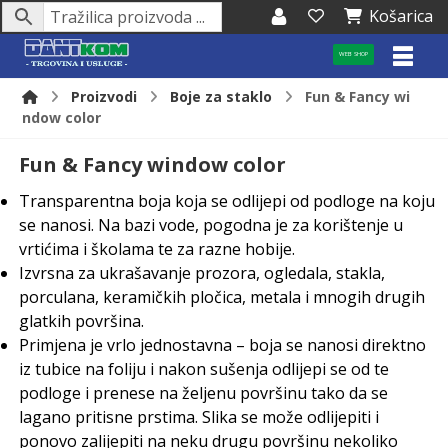
Košarica
WEB SHOP
Proizvodi
Boje za staklo
Fun & Fancy wi
ndow color
Fun & Fancy window color
Transparentna boja koja se odlijepi od podloge na koju
se nanosi. Na bazi vode, pogodna je za korištenje u
vrtićima i školama te za razne hobije.
Izvrsna za ukrašavanje prozora, ogledala, stakla,
porculana, keramičkih pločica, metala i mnogih drugih
glatkih površina.
Primjena je vrlo jednostavna – boja se nanosi direktno
iz tubice na foliju i nakon sušenja odlijepi se od te
podloge i prenese na željenu površinu tako da se
lagano pritisne prstima. Slika se može odlijepiti i
ponovo zalijepiti na neku drugu površinu nekoliko