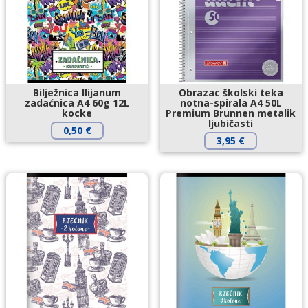
Bilježnica Ilijanum
Obrazac školski teka
zadaćnica A4 60g 12L
notna-spirala A4 50L
kocke
Premium Brunnen metalik
ljubičasti
0,50
€
3,95
€