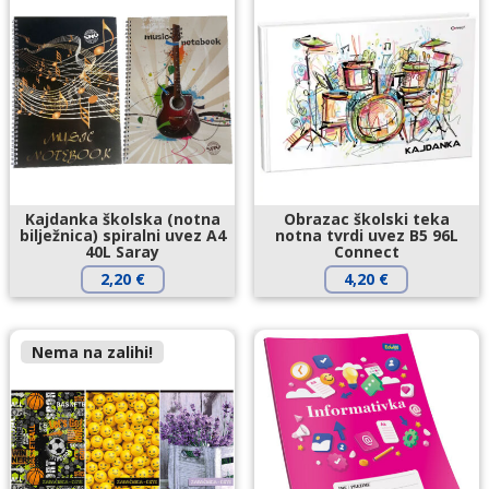
Kajdanka školska (notna
Obrazac školski teka
bilježnica) spiralni uvez A4
notna tvrdi uvez B5 96L
40L Saray
Connect
2,20
€
4,20
€
Nema na zalihi!