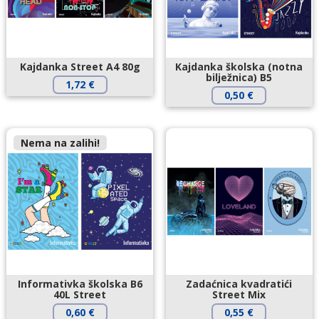
Kajdanka Street A4 80g
Kajdanka školska (notna
bilježnica) B5
1,72
€
0,50
€
Nema na zalihi!
Informativka školska B6
Zadaćnica kvadratići
40L Street
Street Mix
0,60
€
0,55
€