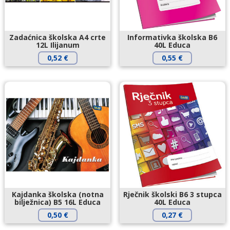
Zadaćnica školska A4 crte
Informativka školska B6
12L Ilijanum
40L Educa
0,52
€
0,55
€
Kajdanka školska (notna
Rječnik školski B6 3 stupca
bilježnica) B5 16L Educa
40L Educa
0,50
€
0,27
€