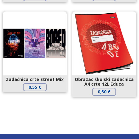
Zadaćnica crte Street Mix
Obrazac školski zadaćnica
A4 crte 12L Educa
0,55
€
0,50
€