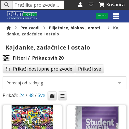
Košarica
WEB SHOP
Proizvodi
Bilježnice, blokovi, omoti...
Kaj
danke, zadaćnice i ostalo
Kajdanke, zadaćnice i ostalo
Filteri
Prikaz svih 20
Prikaži dostupne proizvode
Prikaži sve
Prikaži:
24
/
48
/