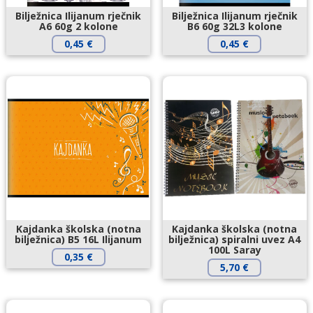
Bilježnica Ilijanum rječnik
Bilježnica Ilijanum rječnik
A6 60g 2 kolone
B6 60g 32L3 kolone
0,45
€
0,45
€
Kajdanka školska (notna
Kajdanka školska (notna
bilježnica) B5 16L Ilijanum
bilježnica) spiralni uvez A4
100L Saray
0,35
€
5,70
€