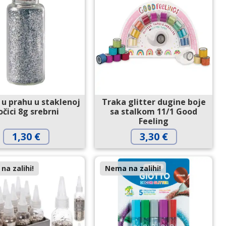
r u prahu u staklenoj
Traka glitter dugine boje
očici 8g srebrni
sa stalkom 11/1 Good
Feeling
1,30
€
3,30
€
na zalihi!
Nema na zalihi!