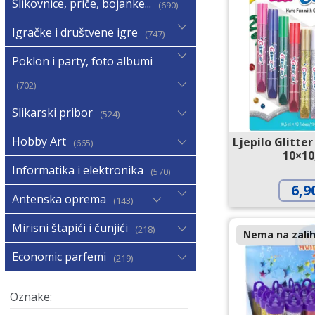
Slikovnice, priče, bojanke...
690
Igračke i društvene igre
747
Poklon i party, foto albumi
702
Slikarski pribor
524
Hobby Art
Ljepilo Glitte
665
10×10
Informatika i elektronika
570
6,9
Antenska oprema
143
Mirisni štapići i čunjići
218
Nema na zalih
Economic parfemi
219