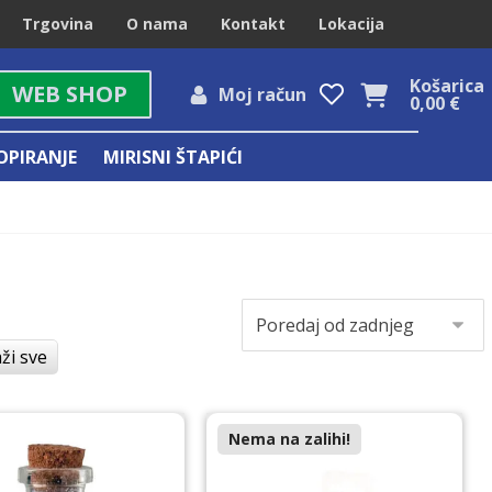
Trgovina
O nama
Kontakt
Lokacija
Košarica
WEB SHOP
Moj račun
0,00
€
OPIRANJE
MIRISNI ŠTAPIĆI
ži sve
Nema na zalihi!