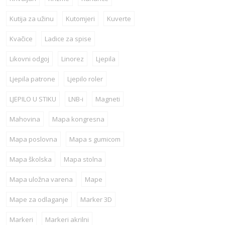
Kutija za užinu
Kutomjeri
Kuverte
Kvačice
Ladice za spise
Likovni odgoj
Linorez
Ljepila
Ljepila patrone
Ljepilo roler
LJEPILO U STIKU
LNB-i
Magneti
Mahovina
Mapa kongresna
Mapa poslovna
Mapa s gumicom
Mapa školska
Mapa stolna
Mapa uložna varena
Mape
Mape za odlaganje
Marker 3D
Markeri
Markeri akrilni