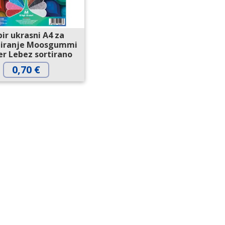
ir ukrasni A4 za
iranje Moosgummi
er Lebez sortirano
0,70
€