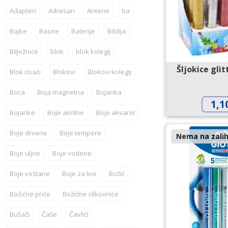
Adapteri
Adresari
Antene
ba
Bajke
Basne
Baterije
Biblija
Bilježnice
blok
blok kolegij
Šljokice glit
Blok risaći
Blokovi
Blokovi kolegij
Boca
Boja magnetna
Bojanka
1,1
Bojanke
Boje akrilne
Boje akvarel
Boje drvene
Boje tempere
Nema na zalih
Boje uljne
Boje vodene
Boje voštane
Boje za lice
Božić
Božićne priče
Božićne slikovnice
Bušači
Čaše
Čavlići