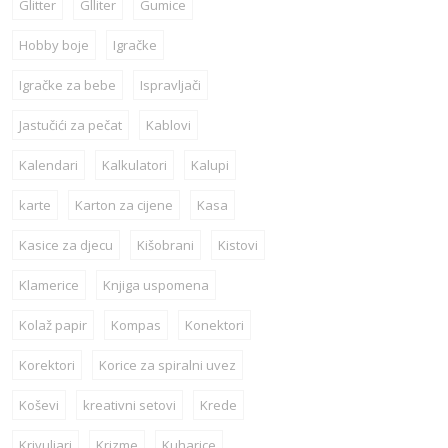
Glitter
Glliter
Gumice
Hobby boje
Igračke
Igračke za bebe
Ispravljači
Jastučići za pečat
Kablovi
Kalendari
Kalkulatori
Kalupi
karte
Karton za cijene
Kasa
Kasice za djecu
Kišobrani
Kistovi
Klamerice
Knjiga uspomena
Kolaž papir
Kompas
Konektori
Korektori
Korice za spiralni uvez
Koševi
kreativni setovi
Krede
Krivuljari
Krizme
Kuharice