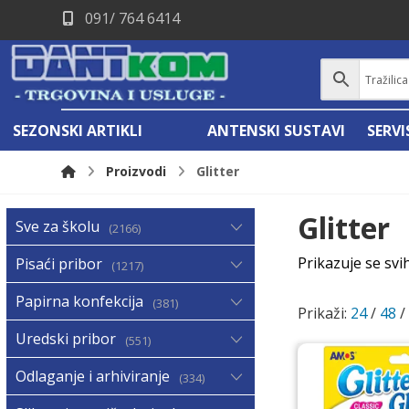
091/ 764 6414
SEZONSKI ARTIKLI
ANTENSKI SUSTAVI
SERV
Proizvodi
Glitter
Glitter
Sve za školu
2166
Prikazuje se svi
Pisaći pribor
1217
Papirna konfekcija
381
Prikaži:
24
/
48
Uredski pribor
551
Odlaganje i arhiviranje
334