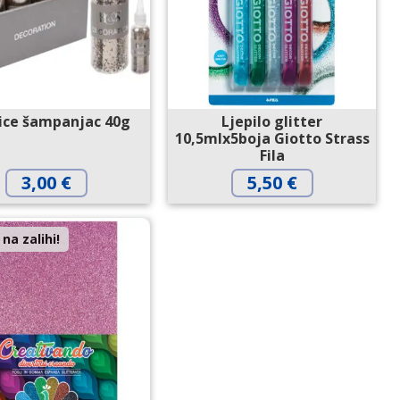
kice šampanjac 40g
Ljepilo glitter
10,5mlx5boja Giotto Strass
Fila
3,00
€
5,50
€
na zalihi!