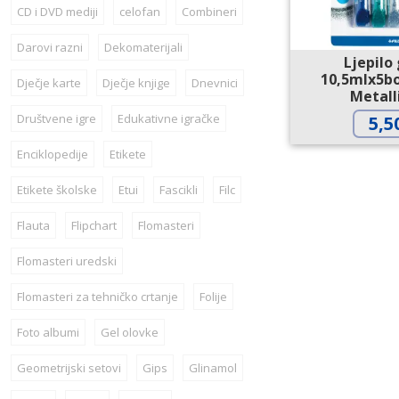
CD i DVD mediji
celofan
Combineri
Darovi razni
Dekomaterijali
Ljepilo 
10,5mlx5bo
Dječje karte
Dječje knjige
Dnevnici
Metalli
Društvene igre
Edukativne igračke
5,5
Enciklopedije
Etikete
Etikete školske
Etui
Fascikli
Filc
Flauta
Flipchart
Flomasteri
Flomasteri uredski
Flomasteri za tehničko crtanje
Folije
Foto albumi
Gel olovke
Geometrijski setovi
Gips
Glinamol