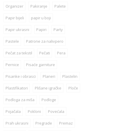
Organizer
Pakiranje
Palete
Papir bijeli
papir u boji
Papir ukrasni
Papiri
Party
Pastele
Patrone za nalivpero
Pečat za tekstil
Pečati
Pera
Pernice
Pisaće garniture
Pisanke i obrasci
Planeri
Plastelin
Plastifikatori
Plišane igračke
Ploče
Podloga za miša
Podloge
Pojačala
Pokloni
Povećala
Prah ukrasni
Pregrade
Premaz