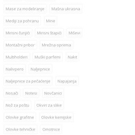
Mase za modeliranje
Mašna ukrasna
Mediji za pohranu
Mine
Mirisni čunjići
Mirisni štapići
Miševi
Montažni pribor
Mrežna oprema
Multiholderi
Muški parfemi
Nakit
Nalivpero
Naljepnice
Naljepnice za pečaćenje
Napajanja
Nosači
Notesi
Novčanici
Nož za poštu
Okviri za slike
Olovke grafitne
Olovke kemijske
Olovke tehničke
Omotnice