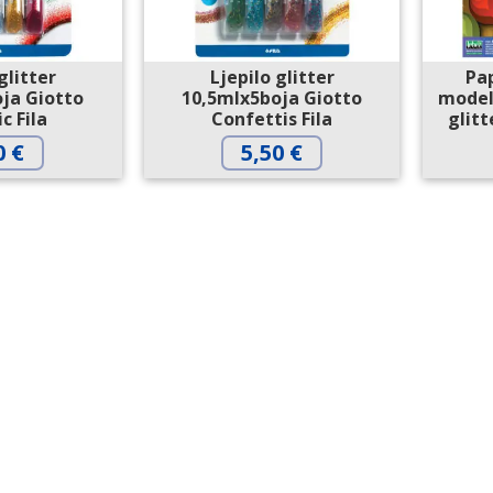
glitter
Ljepilo glitter
Pap
ja Giotto
10,5mlx5boja Giotto
model
c Fila
Confettis Fila
glitt
0
€
5,50
€