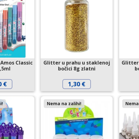
r Amos Classic
Glitter u prahu u staklenoj
Glitte
,5ml
bočici 8g zlatni
b
0
€
1,30
€
i!
Nema na zalihi!
Nema 