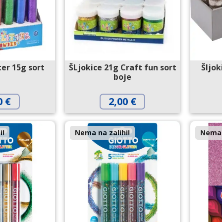
ter 15g sort
ŠLjokice 21g Craft fun sort
Šljo
boje
0
€
2,00
€
i!
Nema na zalihi!
Nema 