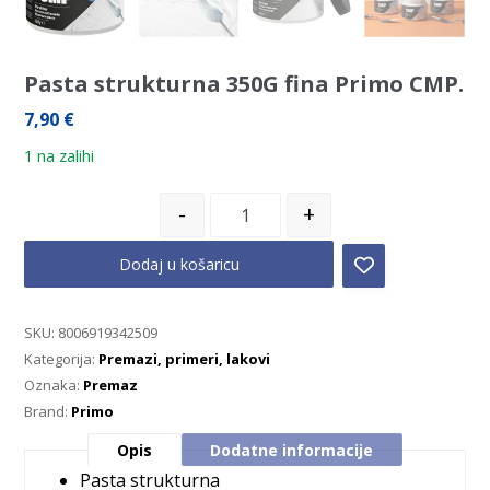
Pasta strukturna 350G fina Primo CMP.
7,90
€
1 na zalihi
-
+
Dodaj u košaricu
SKU:
8006919342509
Kategorija:
Premazi, primeri, lakovi
Oznaka:
Premaz
Brand:
Primo
Opis
Dodatne informacije
Pasta strukturna