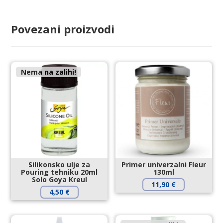
Povezani proizvodi
Nema na zalihi!
Silikonsko ulje za
Primer univerzalni Fleur
Pouring tehniku 20ml
130ml
Solo Goya Kreul
11,90
€
4,50
€