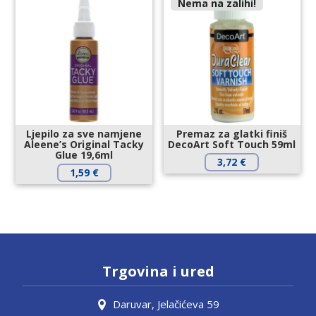
Nema na zalihi!
Ljepilo za sve namjene
Premaz za glatki finiš
Aleene’s Original Tacky
DecoArt Soft Touch 59ml
Glue 19,6ml
3,72
€
1,59
€
Trgovina i ured
Daruvar, Jelačićeva 59