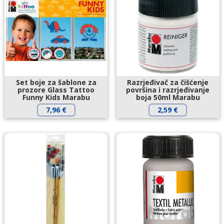
Set boje za šablone za
Razrjeđivač za čišćenje
prozore Glass Tattoo
površina i razrjeđivanje
Funny Kids Marabu
boja 50ml Marabu
7,96
€
2,59
€