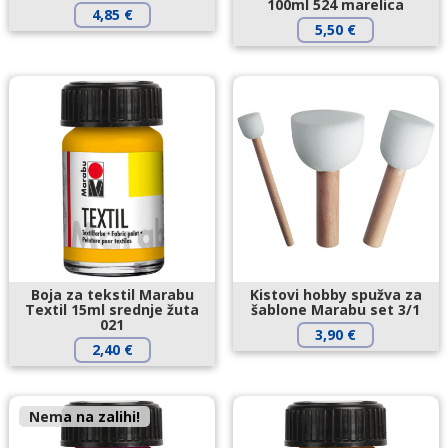
100ml 524 marelica
4,85
€
5,50
€
Boja za tekstil Marabu
Kistovi hobby spužva za
Textil 15ml srednje žuta
šablone Marabu set 3/1
021
3,90
€
2,40
€
Nema na zalihi!