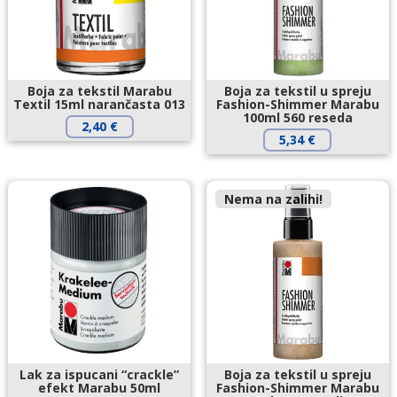
Boja za tekstil Marabu
Boja za tekstil u spreju
Textil 15ml narančasta 013
Fashion-Shimmer Marabu
100ml 560 reseda
2,40
€
5,34
€
Nema na zalihi!
Lak za ispucani “crackle”
Boja za tekstil u spreju
efekt Marabu 50ml
Fashion-Shimmer Marabu