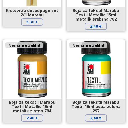
Kistovi za decoupage set
Boja za tekstil Marabu
2/1 Marabu
Textil Metallic 15ml
metalik srebrna 782
5,30
€
2,40
€
Nema na zalihi!
Nema na zalihi!
Boja za tekstil Marabu
Boja za tekstil Marabu
Textil Metallic 15ml
Textil 15ml aqua zelena
metalik zlatna 784
297
2,40
€
2,40
€