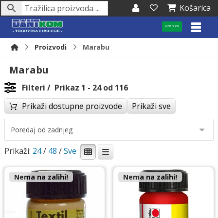
Košarica
WEB SHOP
Proizvodi
Marabu
Marabu
Filteri
Prikaz 1 - 24 od 116
Prikaži dostupne proizvode
Prikaži sve
Prikaži:
24
/
48
/
Nema na zalihi!
Nema na zalihi!