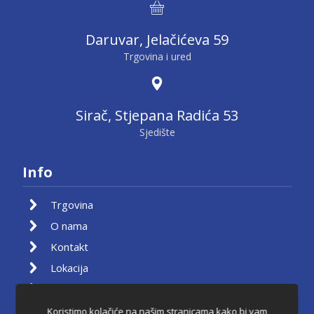
Daruvar, Jelačićeva 59
Trgovina i ured
Sirač, Stjepana Radića 53
Sjedište
Info
Trgovina
O nama
Kontakt
Lokacija
Moj račun
Košarica
Koristimo kolačiće na našim stranicama kako bi vam