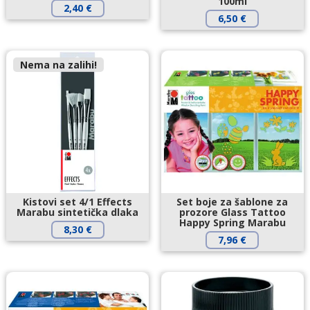
100ml
2,40
€
6,50
€
Nema na zalihi!
Kistovi set 4/1 Effects
Set boje za šablone za
Marabu sintetička dlaka
prozore Glass Tattoo
Happy Spring Marabu
8,30
€
7,96
€