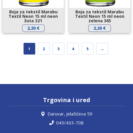
Boja za tekstil Marabu
Boja za tekstil Marabu
Textil Neon 15 ml neon
Textil Neon 15 ml neon
žuta 321
zelena 365
2,20
€
2,20
€
1
2
3
4
5
→
Trgovina i ured
Daruvar, Jelačićeva 59
043/433-708