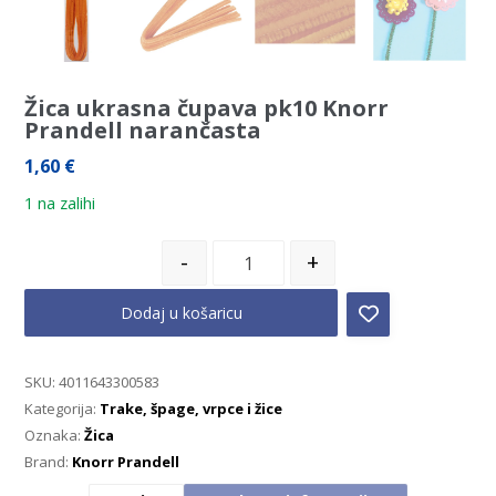
Žica ukrasna čupava pk10 Knorr
Prandell narančasta
1,60
€
1 na zalihi
-
+
Dodaj u košaricu
SKU:
4011643300583
Kategorija:
Trake, špage, vrpce i žice
Oznaka:
Žica
Brand:
Knorr Prandell