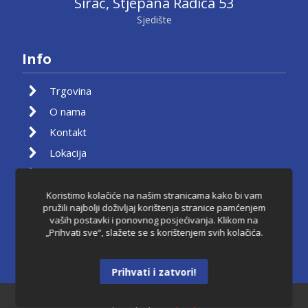
Sirač, Stjepana Radića 53
Sjedište
Info
Trgovina
O nama
Kontakt
Lokacija
Moj račun
Košarica
Koristimo kolačiće na našim stranicama kako bi vam
pružili najbolji doživljaj korištenja stranice pamćenjem
Pravila privatnosti
vaših postavki i ponovnog posjećivanja. Klikom na
„Prihvati sve“, slažete se s korištenjem svih kolačića.
Uvjeti korištenja
Raskid ugovora
Prihvati i zatvori!
Dantkom ©2021.