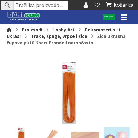
Košarica
WEB SHOP
Proizvodi
Hobby Art
Dekomaterijali i
ukrasi
Trake, špage, vrpce i žice
Žica ukrasna
čupava pk10 Knorr Prandell narančasta