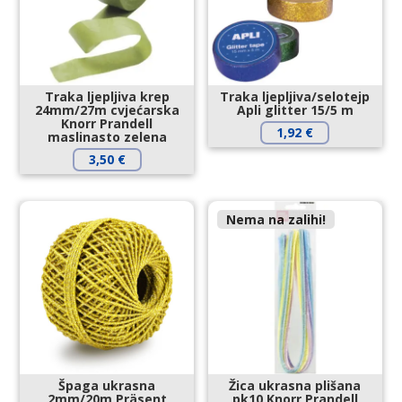
Traka ljepljiva krep
Traka ljepljiva/selotejp
24mm/27m cvjećarska
Apli glitter 15/5 m
Knorr Prandell
1,92
€
maslinasto zelena
3,50
€
Nema na zalihi!
Špaga ukrasna
Žica ukrasna plišana
2mm/20m Präsent
pk10 Knorr Prandell