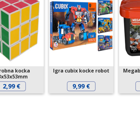
robna kocka
Igra cubix kocke robot
Megab
3x53x53mm
2,99
€
9,99
€