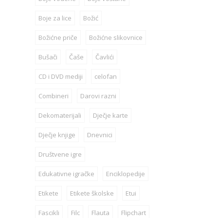
Boje za lice
Božić
Božićne priče
Božićne slikovnice
Bušači
Čaše
Čavlići
CD i DVD mediji
celofan
Combineri
Darovi razni
Dekomaterijali
Dječje karte
Dječje knjige
Dnevnici
Društvene igre
Edukativne igračke
Enciklopedije
Etikete
Etikete školske
Etui
Fascikli
Filc
Flauta
Flipchart