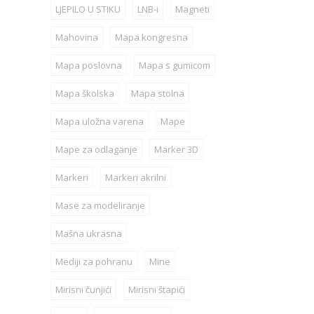
LJEPILO U STIKU
LNB-i
Magneti
Mahovina
Mapa kongresna
Mapa poslovna
Mapa s gumicom
Mapa školska
Mapa stolna
Mapa uložna varena
Mape
Mape za odlaganje
Marker 3D
Markeri
Markeri akrilni
Mase za modeliranje
Mašna ukrasna
Mediji za pohranu
Mine
Mirisni čunjići
Mirisni štapići