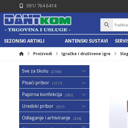
091/ 764 6414
SEZONSKI ARTIKLI
ANTENSKI SUSTAVI
SERV
Proizvodi
Igračke i društvene igre
Sla
Sve za školu
2166
Pisaći pribor
1217
Papirna konfekcija
381
Uredski pribor
551
Odlaganje i arhiviranje
334