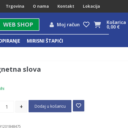
Trgovina
O nama
Kontakt
Lokacija
Košarica
WEB SHOP
Moj račun
0,00
€
OPIRANJE
MIRISNI ŠTAPIĆI
netna slova
ihi
+
Dodaj u košaricu
91201848475