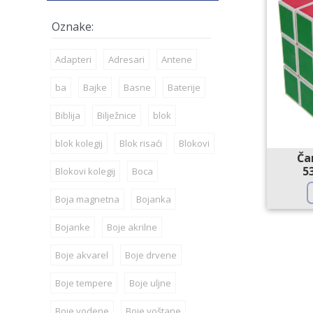
Adapteri
Adresari
Antene
ba
Bajke
Basne
Baterije
Biblija
Bilježnice
blok
blok kolegij
Blok risaći
Blokovi
Ča
5
Blokovi kolegij
Boca
Boja magnetna
Bojanka
Bojanke
Boje akrilne
Boje akvarel
Boje drvene
Boje tempere
Boje uljne
Boje vodene
Boje voštane