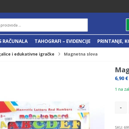
IS RAČUNALA
TAHOGRAFI – EVIDENCIJE
PRINTANJE, K
galice i edukativne igračke
Magnetna slova
Mag
6,90
€
1 na zal
-
SKU:
69