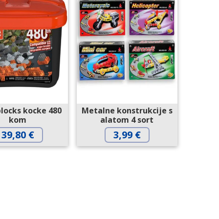
locks kocke 480
Metalne konstrukcije s
kom
alatom 4 sort
39,80
€
3,99
€