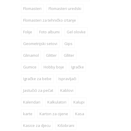
Flomasteri
Flomasteri uredski
Flomasteri za tehničko crtanje
Folije
Foto albumi
Gel olovke
Geometrijski setovi
Gips
Glinamol
Glitter
Glliter
Gumice
Hobby boje
Igračke
Igračke za bebe
Ispravljači
Jastučići za pečat
Kablovi
Kalendari
Kalkulatori
Kalupi
karte
Karton za cijene
Kasa
Kasice za djecu
Kišobrani