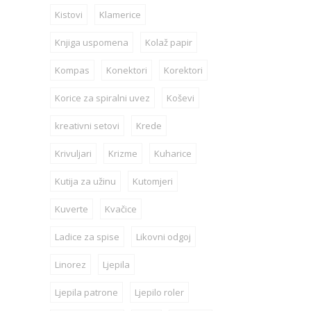
Kistovi
Klamerice
Knjiga uspomena
Kolaž papir
Kompas
Konektori
Korektori
Korice za spiralni uvez
Koševi
kreativni setovi
Krede
Krivuljari
Krizme
Kuharice
Kutija za užinu
Kutomjeri
Kuverte
Kvačice
Ladice za spise
Likovni odgoj
Linorez
Ljepila
Ljepila patrone
Ljepilo roler