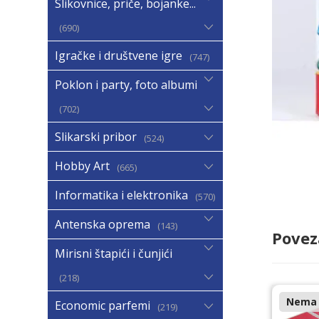
Slikovnice, priče, bojanke...
690
Igračke i društvene igre
747
Poklon i party, foto albumi
702
Slikarski pribor
524
Hobby Art
665
Informatika i elektronika
570
Antenska oprema
143
Povez
Mirisni štapići i čunjići
218
Nema n
Economic parfemi
219