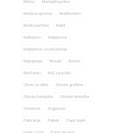
Miševi
Montažni pribor
Mrežna oprema
Multiholderi
Muški parfemi
Nakit
Nalivpero
Naljepnice
Naljepnice za pečaćenje
Napajanja
Nosači
Notesi
Novčanici
Nož za poštu
Okviri za slike
Olovke grafitne
Olovke kemijske
Olovke tehničke
Omotnice
Organizer
Pakiranje
Palete
Papir bijeli
papir u boji
Papir ukrasni