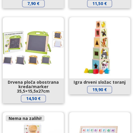
7,90
€
11,50
€
Drvena ploča obostrana
Igra drveni složac toranj
kreda/marker
19,90
€
35,5×15,5x27cm
14,50
€
Nema na zalihi!