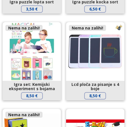
Igra puzzle lopta sort
Igra puzzle kocka sort
3,50
€
6,50
€
Nema na zalihi!
Nema na zalihi!
Igra set: Kemijski
Lcd ploča za pisanje s 4
eksperiment s bojama
boje
8,50
€
8,50
€
Nema na zalihi!