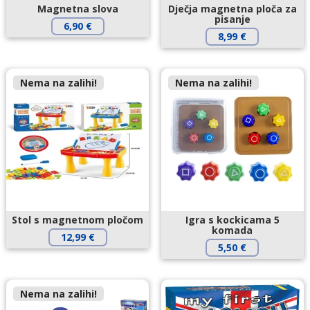
Magnetna slova
Dječja magnetna ploča za
pisanje
6,90
€
8,99
€
Nema na zalihi!
Nema na zalihi!
Stol s magnetnom pločom
Igra s kockicama 5
komada
12,99
€
5,50
€
Nema na zalihi!