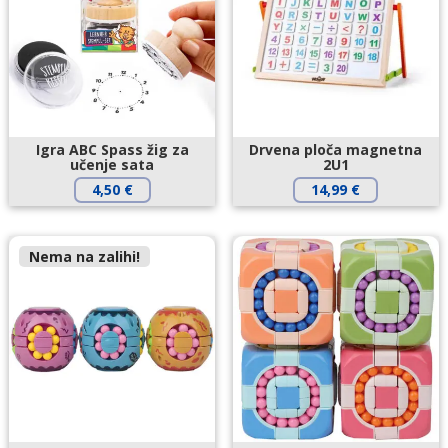
Igra ABC Spass žig za
Drvena ploča magnetna
učenje sata
2U1
4,50
€
14,99
€
Nema na zalihi!