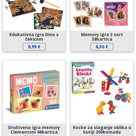
Edukativna igra Dino s
Memory igra 3 sort
čekićem
38kartica
8,99
€
6,50
€
Društvena igra memory
Kocke za slaganje oblika u
Clementoni 48kartica
kutiji 200komada