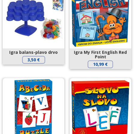
Igra balans-plavo drvo
Igra My First English Red
Point
3,50
€
10,99
€