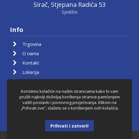
Sirač, Stjepana Radića 53
Sjedište
Info
Trgovina
O nama
Kontakt
Lokacija
Moj račun
Košarica
Koristimo kolačiće na našim stranicama kako bi vam
pružili najbolji doživljaj korištenja stranice pamćenjem
Pravila privatnosti
vaših postavki i ponovnog posjećivanja. Klikom na
„Prihvati sve“, slažete se s korištenjem svih kolačića.
Uvjeti korištenja
Raskid ugovora
Prihvati i zatvori!
Dantkom ©2021.