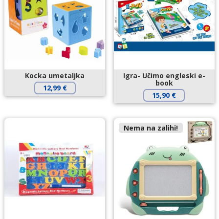
Kocka umetaljka
Igra- Učimo engleski e-
book
12,99
€
15,90
€
Nema na zalihi!