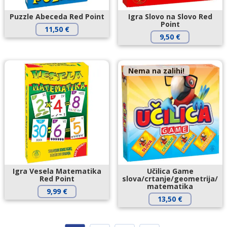
Puzzle Abeceda Red Point
Igra Slovo na Slovo Red
Point
11,50
€
9,50
€
Nema na zalihi!
Igra Vesela Matematika
Učilica Game
Red Point
slova/crtanje/geometrija/
matematika
9,99
€
13,50
€