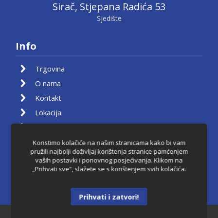
Sirač, Stjepana Radića 53
Sjedište
Info
Trgovina
O nama
Kontakt
Lokacija
Moj račun
Košarica
Koristimo kolačiće na našim stranicama kako bi vam
pružili najbolji doživljaj korištenja stranice pamćenjem
Pravila privatnosti
vaših postavki i ponovnog posjećivanja. Klikom na
„Prihvati sve“, slažete se s korištenjem svih kolačića.
Uvjeti korištenja
Raskid ugovora
Prihvati i zatvori!
Dantkom ©2021.