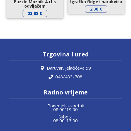
Puzzle Mozaik 4u1 s
Igračka fidget narukvica
odvijačem
2,38
€
23,88
€
Trgovina i ured
Daruvar, Jelačićeva 59
043/433-708
Radno vrijeme
Ponedjeljak-petak
08:00-19:00
Subota
08:00-13:00