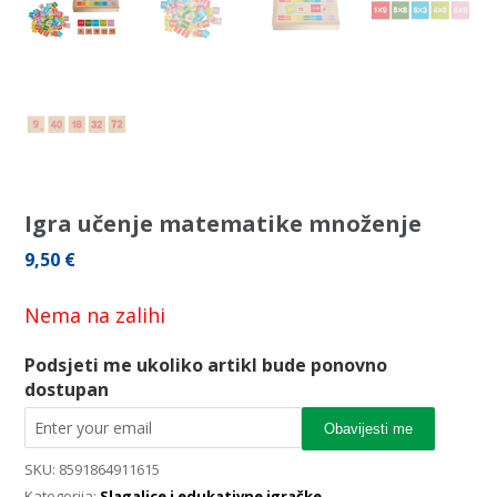
Igra učenje matematike množenje
9,50
€
Nema na zalihi
Podsjeti me ukoliko artikl bude ponovno
dostupan
Obavijesti me
SKU:
8591864911615
Kategorija:
Slagalice i edukativne igračke