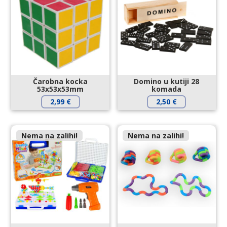
Čarobna kocka
Domino u kutiji 28
53x53x53mm
komada
2,99
€
2,50
€
Nema na zalihi!
Nema na zalihi!