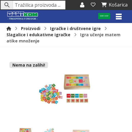
Košarica
WEB SHOP
Proizvodi
Igračke i društvene igre
Slagalice i edukativne igračke
Igra učenje matem
atike množenje
Nema na zalihi!