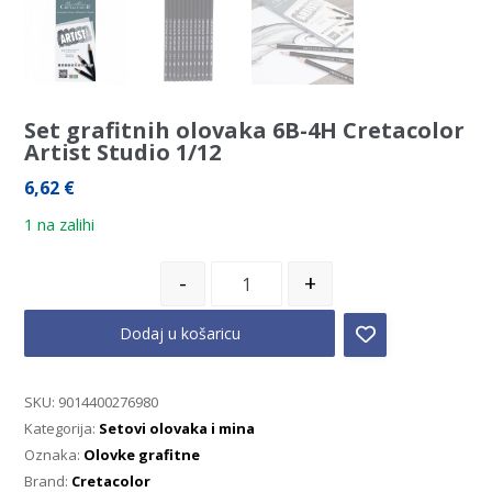
Set grafitnih olovaka 6B-4H Cretacolor
Artist Studio 1/12
6,62
€
1 na zalihi
-
+
Dodaj u košaricu
SKU:
9014400276980
Kategorija:
Setovi olovaka i mina
Oznaka:
Olovke grafitne
Brand:
Cretacolor