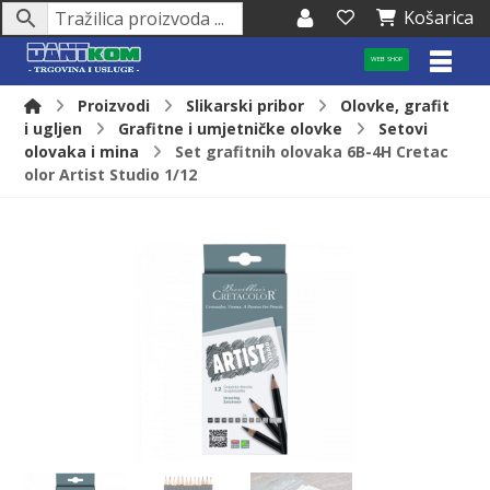
Košarica
WEB SHOP
Proizvodi
Slikarski pribor
Olovke, grafit
i ugljen
Grafitne i umjetničke olovke
Setovi
olovaka i mina
Set grafitnih olovaka 6B-4H Cretac
olor Artist Studio 1/12