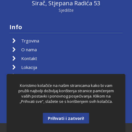
Sirač, Stjepana Radića 53
Sjedište
Info
Trgovina
O nama
Kontakt
Lokacija
Moj račun
Košarica
Koristimo kolačiće na našim stranicama kako bi vam
pružili najbolji doživljaj korištenja stranice pamćenjem
Pravila privatnosti
vaših postavki i ponovnog posjećivanja. Klikom na
„Prihvati sve“, slažete se s korištenjem svih kolačića.
Uvjeti korištenja
Raskid ugovora
Prihvati i zatvori!
Dantkom ©2021.