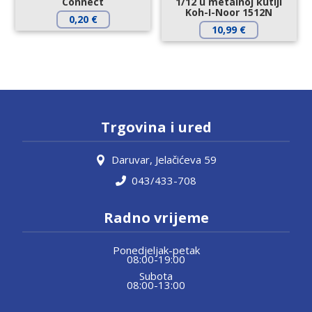
Connect
1/12 u metalnoj kutiji
Koh-I-Noor 1512N
0,20
€
10,99
€
Trgovina i ured
Daruvar, Jelačićeva 59
043/433-708
Radno vrijeme
Ponedjeljak-petak
08:00-19:00
Subota
08:00-13:00