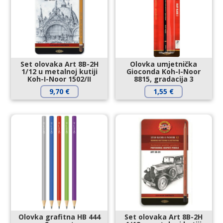
Set olovaka Art 8B-2H
Olovka umjetnička
1/12 u metalnoj kutiji
Gioconda Koh-I-Noor
Koh-I-Noor 1502/II
8815, gradacija 3
9,70
€
1,55
€
Olovka grafitna HB 444
Set olovaka Art 8B-2H