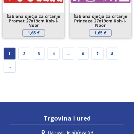
Šablona dječja za crtanje
Šablona dječja za crtanje
Promet 27x19cm Koh-I-
Princeze 27x19cm Koh-I-
Noor
Noor
1,65
€
1,65
€
1
2
3
4
…
6
7
8
→
Trgovina i ured
Daruvar, Jelačićeva 59