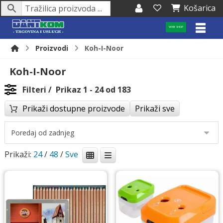
Košarica
WEB SHOP
Proizvodi
Koh-I-Noor
Koh-I-Noor
Filteri
Prikaz 1 - 24 od 183
Prikaži dostupne proizvode
Prikaži sve
Prikaži:
24
/
48
/