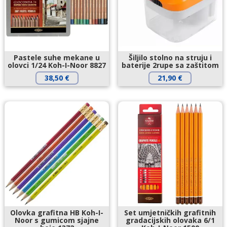
Pastele suhe mekane u
Šiljilo stolno na struju i
olovci 1/24 Koh-I-Noor 8827
baterije 2rupe sa zaštitom
38,50
€
21,90
€
Olovka grafitna HB Koh-I-
Set umjetničkih grafitnih
Noor s gumicom sjajne
gradacijskih olovaka 6/1