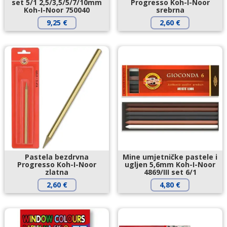
set 5/1 2,5/3,5/5/7/10mm
Progresso Koh-I-Noor
Koh-I-Noor 750040
srebrna
9,25
€
2,60
€
Pastela bezdrvna
Mine umjetničke pastele i
Progresso Koh-I-Noor
ugljen 5,6mm Koh-I-Noor
zlatna
4869/III set 6/1
2,60
€
4,80
€