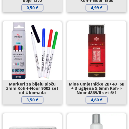
boje 1372
Koh-I-Noor 1500
0,50
€
4,99
€
Markeri za bijelu ploču
Mine umjetničke 2B+4B+6B
2mm Koh-I-Noor 9003 set
+ 3 ugljena 5,6mm Koh-I-
od 4 komada
Noor 4869/II set 6/1
3,50
€
4,60
€