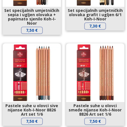
Set specijalnih umjetničkih
Set specijalnih umjetničkih
sepia i ugljen olovaka +
olovaka grafit i ugljen 6/1
papirnato sjenilo Koh-I-
Koh-I-Noor
Noor
7,30
€
7,50
€
Pastele suhe u olovci sive
Pastele suhe u olovci
nijanse Koh-I-Noor 8826
smeđe nijanse Koh-I-Noor
Art set 1/6
8826 Art set 1/6
7,50
€
7,50
€