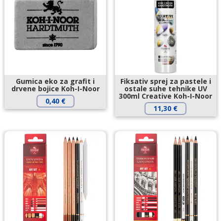
Gumica eko za grafit i
Fiksativ sprej za pastele i
drvene bojice Koh-I-Noor
ostale suhe tehnike UV
300ml Creative Koh-I-Noor
0,40
€
11,30
€