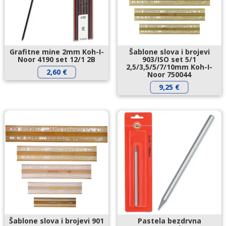
Grafitne mine 2mm Koh-I-
Šablone slova i brojevi
Noor 4190 set 12/1 2B
903/ISO set 5/1
2,5/3,5/5/7/10mm Koh-I-
2,60
€
Noor 750044
9,25
€
Šablone slova i brojevi 901
Pastela bezdrvna