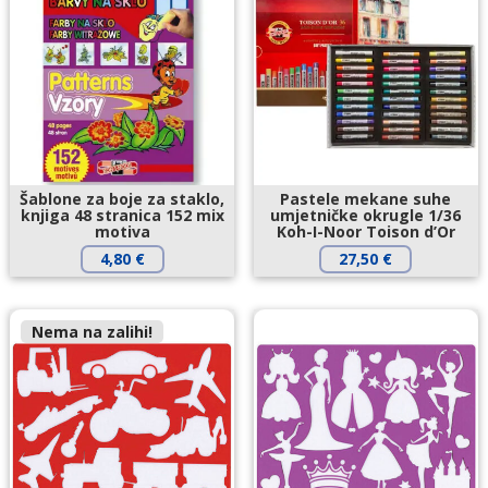
Šablone za boje za staklo,
Pastele mekane suhe
knjiga 48 stranica 152 mix
umjetničke okrugle 1/36
motiva
Koh-I-Noor Toison d’Or
4,80
€
27,50
€
Nema na zalihi!