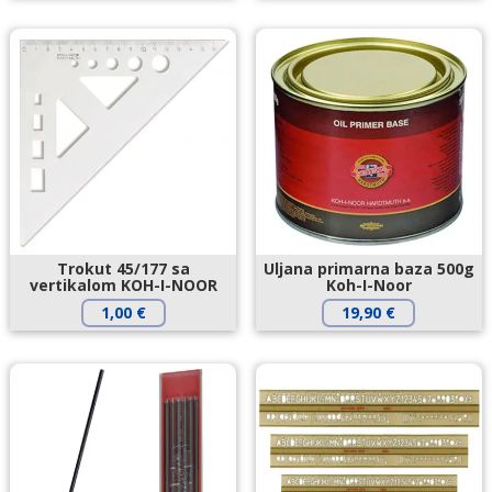
Trokut 45/177 sa
Uljana primarna baza 500g
vertikalom KOH-I-NOOR
Koh-I-Noor
1,00
€
19,90
€