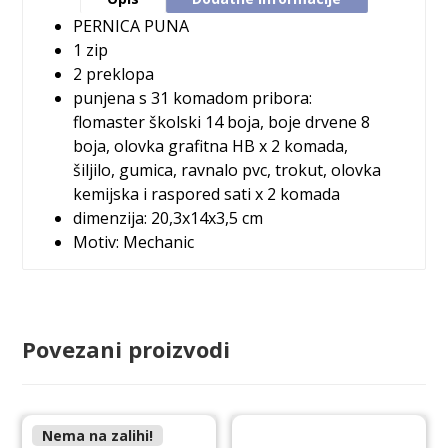
PERNICA PUNA
1 zip
2 preklopa
punjena s 31 komadom pribora:
flomaster školski 14 boja, boje drvene 8
boja, olovka grafitna HB x 2 komada,
šiljilo, gumica, ravnalo pvc, trokut, olovka
kemijska i raspored sati x 2 komada
dimenzija: 20,3x14x3,5 cm
Motiv:
Mechanic
Povezani proizvodi
Nema na zalihi!