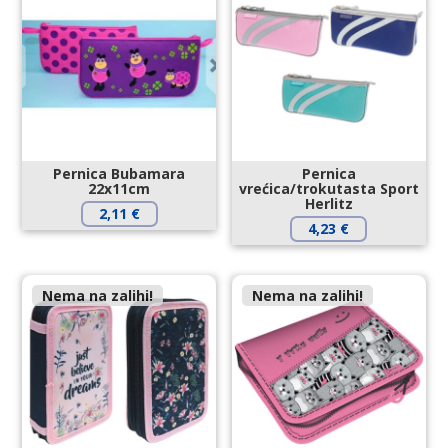
Pernica Bubamara
Pernica
22x11cm
vrećica/trokutasta Sport
Herlitz
2,11
€
4,23
€
Nema na zalihi!
Nema na zalihi!