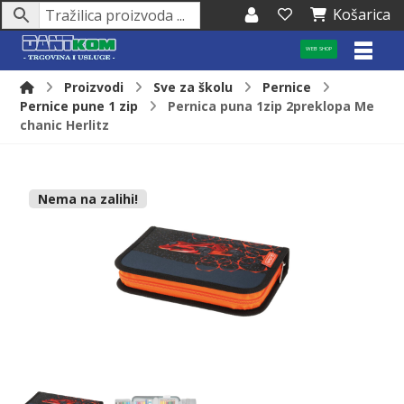
Košarica
WEB SHOP
Proizvodi
Sve za školu
Pernice
Pernice pune 1 zip
Pernica puna 1zip 2preklopa Me
chanic Herlitz
Nema na zalihi!