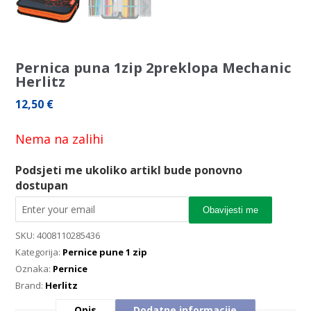
Pernica puna 1zip 2preklopa Mechanic
Herlitz
12,50
€
Nema na zalihi
Podsjeti me ukoliko artikl bude ponovno
dostupan
Obavijesti me
SKU:
4008110285436
Kategorija:
Pernice pune 1 zip
Oznaka:
Pernice
Brand:
Herlitz
Opis
Dodatne informacije