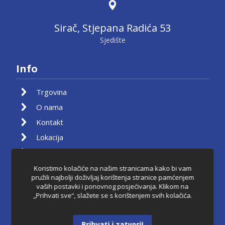
Sirač, Stjepana Radića 53
Sjedište
Info
Trgovina
O nama
Kontakt
Lokacija
Moj račun
Košarica
Koristimo kolačiće na našim stranicama kako bi vam
pružili najbolji doživljaj korištenja stranice pamćenjem
Pravila privatnosti
vaših postavki i ponovnog posjećivanja. Klikom na
„Prihvati sve“, slažete se s korištenjem svih kolačića.
Uvjeti korištenja
Raskid ugovora
Prihvati i zatvori!