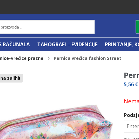
IS RAČUNALA
TAHOGRAFI – EVIDENCIJE
PRINTANJE, K
nice-vrećice prazne
Pernica vrećica fashion Street
Pern
a zalihi!
5,56
€
Nema 
Podsj