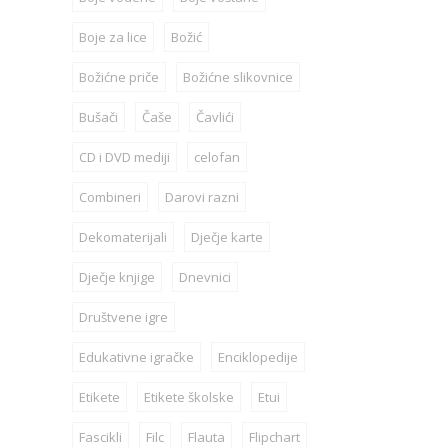
Boje za lice
Božić
Božićne priče
Božićne slikovnice
Bušači
Čaše
Čavlići
CD i DVD mediji
celofan
Combineri
Darovi razni
Dekomaterijali
Dječje karte
Dječje knjige
Dnevnici
Društvene igre
Edukativne igračke
Enciklopedije
Etikete
Etikete školske
Etui
Fascikli
Filc
Flauta
Flipchart