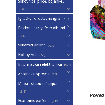
Slikovnice, priče, bojanke...
690
Igračke i društvene igre
747
Poklon i party, foto albumi
702
Slikarski pribor
524
Hobby Art
665
Informatika i elektronika
570
Antenska oprema
143
Mirisni štapići i čunjići
218
Povez
Economic parfemi
219