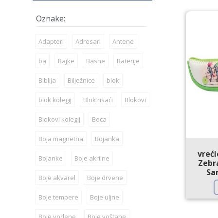
Adapteri
Adresari
Antene
ba
Bajke
Basne
Baterije
Biblija
Bilježnice
blok
blok kolegij
Blok risaći
Blokovi
Blokovi kolegij
Boca
Boja magnetna
Bojanka
vreć
Bojanke
Boje akrilne
Zebra
Sa
Boje akvarel
Boje drvene
Boje tempere
Boje uljne
Boje vodene
Boje voštane