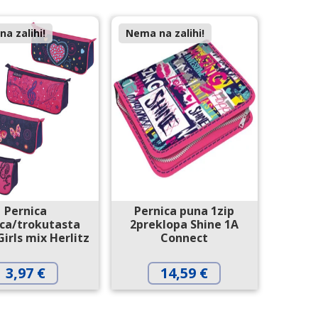
a zalihi!
Nema na zalihi!
Pernica
Pernica puna 1zip
ica/trokutasta
2preklopa Shine 1A
Girls mix Herlitz
Connect
3,97
€
14,59
€