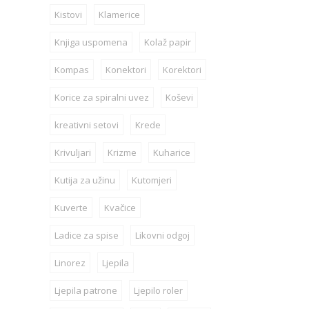
Kistovi
Klamerice
Knjiga uspomena
Kolaž papir
Kompas
Konektori
Korektori
Korice za spiralni uvez
Koševi
kreativni setovi
Krede
Krivuljari
Krizme
Kuharice
Kutija za užinu
Kutomjeri
Kuverte
Kvačice
Ladice za spise
Likovni odgoj
Linorez
Ljepila
Ljepila patrone
Ljepilo roler