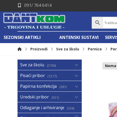
091/ 764 6414
SEZONSKI ARTIKLI
ANTENSKI SUSTAVI
SERV
Proizvodi
Sve za školu
Pernice
Per
Sve za školu
2166
Nema n
Pisaći pribor
1217
Papirna konfekcija
381
Uredski pribor
551
Odlaganje i arhiviranje
334