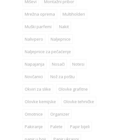
Miševi
Montažni pribor
Mrežna oprema
Multiholderi
Muški parfemi
Nakit
Nalivpero
Naljepnice
Naljepnice za pečaćenje
Napajanja
Nosači
Notesi
Novčanici
Nož za poštu
Okviri za slike
Olovke grafitne
Olovke kemijske
Olovke tehničke
Omotnice
Organizer
Pakiranje
Palete
Papir bijeli
papir u boji
Papir ukrasni