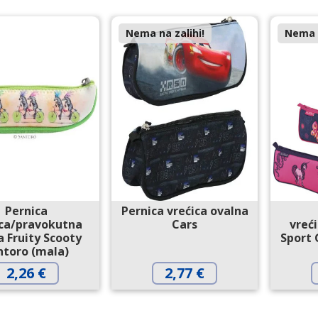
Nema na zalihi!
Nema n
Pernica
Pernica vrećica ovalna
ica/pravokutna
Cars
vreć
 Fruity Scooty
Sport 
ntoro (mala)
2,26
€
2,77
€