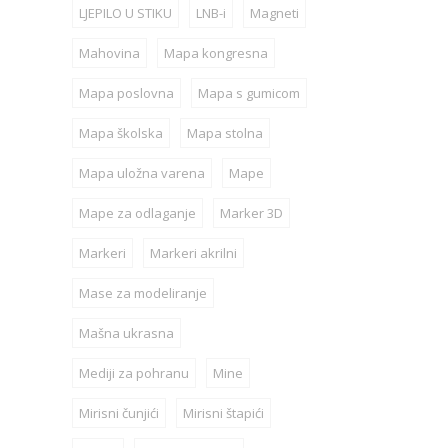
LJEPILO U STIKU
LNB-i
Magneti
Mahovina
Mapa kongresna
Mapa poslovna
Mapa s gumicom
Mapa školska
Mapa stolna
Mapa uložna varena
Mape
Mape za odlaganje
Marker 3D
Markeri
Markeri akrilni
Mase za modeliranje
Mašna ukrasna
Mediji za pohranu
Mine
Mirisni čunjići
Mirisni štapići