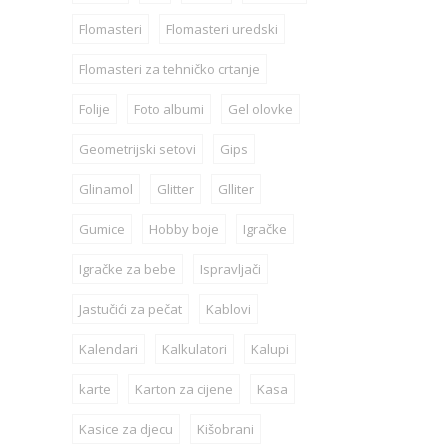
Flomasteri
Flomasteri uredski
Flomasteri za tehničko crtanje
Folije
Foto albumi
Gel olovke
Geometrijski setovi
Gips
Glinamol
Glitter
Glliter
Gumice
Hobby boje
Igračke
Igračke za bebe
Ispravljači
Jastučići za pečat
Kablovi
Kalendari
Kalkulatori
Kalupi
karte
Karton za cijene
Kasa
Kasice za djecu
Kišobrani