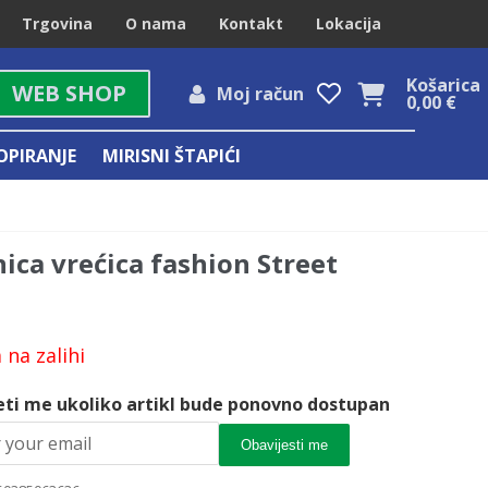
Trgovina
O nama
Kontakt
Lokacija
Košarica
WEB SHOP
Moj račun
0,00
€
OPIRANJE
MIRISNI ŠTAPIĆI
ica vrećica fashion Street
na zalihi
eti me ukoliko artikl bude ponovno dostupan
Obavijesti me