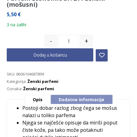
(mošusni)
5,50
€
3 na zalihi
-
+
Dodaj u košaricu
SKU:
8606104687899
Kategorija:
Ženski parfemi
Oznaka:
Ženski parfemi
Opis
Dodatne informacije
Postoji dobar razlog zbog čega se mošus
nalazi u toliko parfema
Njega se najčešće opisuje da miriši poput
čiste kože, pa tako može potaknuti