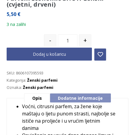
(cvjetni, drveni)
5,50
€
3 na zalihi
-
+
Dodaj u košaricu
SKU:
8606107395593
Kategorija:
Ženski parfemi
Oznaka:
Ženski parfemi
Opis
Dodatne informacije
Voćni, citrusni parfem, za žene koje
maštaju o ljetu punom strasti, najbolje se
ističe na proljeće i u vrućim ljetnim
danima