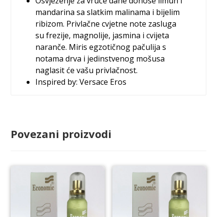
Osvježenje za vruće dane donose limun i
mandarina sa slatkim malinama i bijelim
ribizom. Privlačne cvjetne note zasluga
su frezije, magnolije, jasmina i cvijeta
naranče. Miris egzotičnog pačulija s
notama drva i jedinstvenog mošusa
naglasit će vašu privlačnost.
Inspired by: Versace Eros
Povezani proizvodi