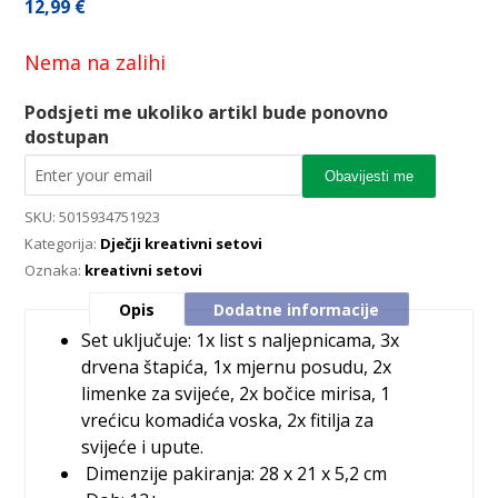
12,99
€
Nema na zalihi
Podsjeti me ukoliko artikl bude ponovno
dostupan
Obavijesti me
SKU:
5015934751923
Kategorija:
Dječji kreativni setovi
Oznaka:
kreativni setovi
Opis
Dodatne informacije
Set uključuje: 1x list s naljepnicama, 3x
drvena štapića, 1x mjernu posudu, 2x
limenke za svijeće, 2x bočice mirisa, 1
vrećicu komadića voska, 2x fitilja za
svijeće i upute.
Dimenzije pakiranja: 28 x 21 x 5,2 cm