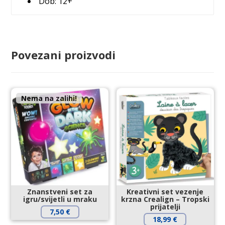
Dob: 12+
Povezani proizvodi
Nema na zalihi!
Znanstveni set za
Kreativni set vezenje
igru/svijetli u mraku
krzna Crealign – Tropski
prijatelji
7,50
€
18,99
€