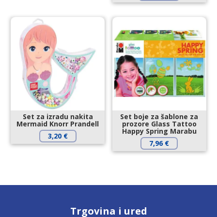
Set za izradu nakita
Set boje za šablone za
Mermaid Knorr Prandell
prozore Glass Tattoo
Happy Spring Marabu
3,20
€
7,96
€
Trgovina i ured