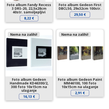
Foto album Fandy Recess
Foto album Gedeon First
3 DRS-20, 22,5x28cm
DBCL50, 29x32cm 100str.
40str. samoljepljivi
29,50
€
8,22
€
Nema na zalihi!
Nema na zalihi!
Foto album Gedeon
Foto album Gedeon Paint
Handmade KD46300/2,
MM46100, 100 foto
300 foto 10x15cm na
10x15cm na ulaganje
ulaganje
2,91
€
16,13
€