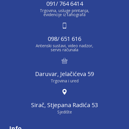
091/ 764 6414
Trgovina, usluge printanja,
evidencije iz tahografa
098/ 651 616
Antenski sustavi, video nadzor,
servis računala
Daruvar, Jelačićeva 59
Trgovina i ured
Sirač, Stjepana Radića 53
Sjedište
Info