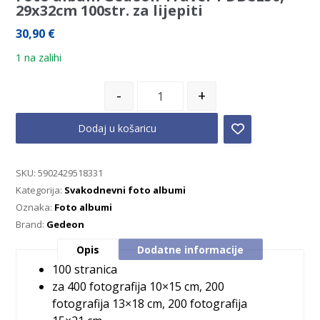
29x32cm 100str. za lijepiti
30,90
€
1 na zalihi
-
+
Dodaj u košaricu
SKU:
5902429518331
Kategorija:
Svakodnevni foto albumi
Oznaka:
Foto albumi
Brand:
Gedeon
Opis
Dodatne informacije
100 stranica
za 400 fotografija 10×15 cm, 200
fotografija 13×18 cm, 200 fotografija