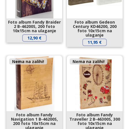
Foto album Fandy Braider
Foto album Gedeon
2 B-46200S, 200 foto
Century KD46200, 200
10x15cm na ulaganje
foto 10x15cm na
ulaganje
12,90
€
11,95
€
Nema na zalihi!
Nema na zalihi!
Foto album Fandy
Foto album Fandy
Navigation 1 B-46200S,
Traveller 2 B-46300S, 300
200 foto 10x15cm na
foto 10x15cm na
ulaganje
ulaganje