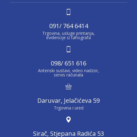
091/ 764 6414
Trgovina, usluge printanja,
evidencije iz tahografa
098/ 651 616
Antenski sustavi, video nadzor,
servis računala
Daruvar, Jelačićeva 59
Trgovina i ured
Sirač, Stjepana Radića 53