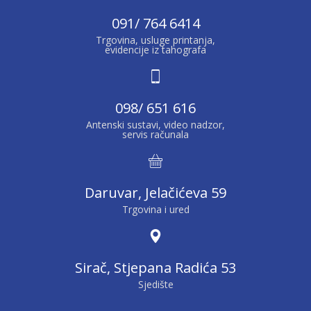
091/ 764 6414
Trgovina, usluge printanja,
evidencije iz tahografa
098/ 651 616
Antenski sustavi, video nadzor,
servis računala
Daruvar, Jelačićeva 59
Trgovina i ured
Sirač, Stjepana Radića 53
Sjedište