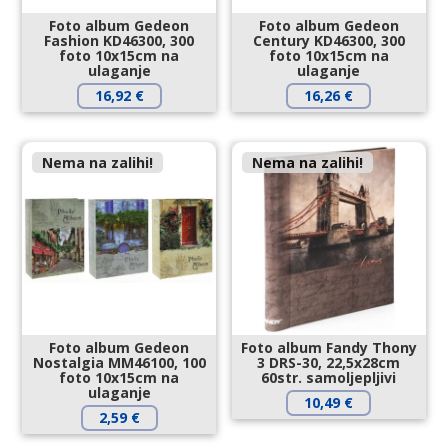
Foto album Gedeon
Foto album Gedeon
Fashion KD46300, 300
Century KD46300, 300
foto 10x15cm na
foto 10x15cm na
ulaganje
ulaganje
16,92
€
16,26
€
Nema na zalihi!
Nema na zalihi!
Foto album Gedeon
Foto album Fandy Thony
Nostalgia MM46100, 100
3 DRS-30, 22,5x28cm
foto 10x15cm na
60str. samoljepljivi
ulaganje
10,49
€
2,59
€