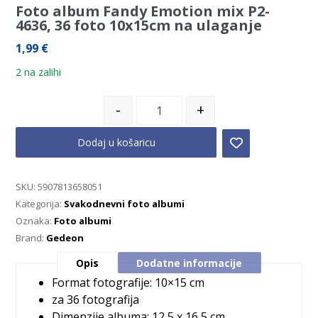
Foto album Fandy Emotion mix P2-
4636, 36 foto 10x15cm na ulaganje
1,99
€
2 na zalihi
-
+
Dodaj u košaricu
SKU:
5907813658051
Kategorija:
Svakodnevni foto albumi
Oznaka:
Foto albumi
Brand:
Gedeon
Opis
Dodatne informacije
Format fotografije: 10×15 cm
za 36 fotografija
Dimenzije albuma: 12,5 x 16,5 cm