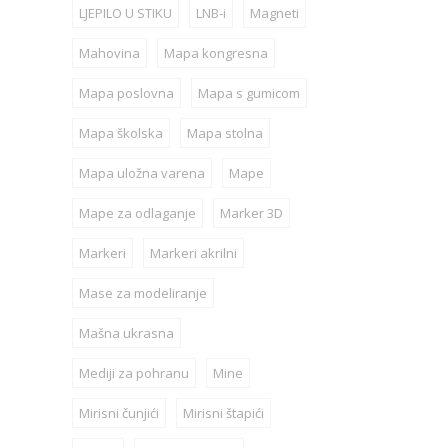
LJEPILO U STIKU
LNB-i
Magneti
Mahovina
Mapa kongresna
Mapa poslovna
Mapa s gumicom
Mapa školska
Mapa stolna
Mapa uložna varena
Mape
Mape za odlaganje
Marker 3D
Markeri
Markeri akrilni
Mase za modeliranje
Mašna ukrasna
Mediji za pohranu
Mine
Mirisni čunjići
Mirisni štapići