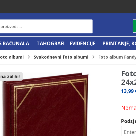
IS RAČUNALA
TAHOGRAFI – EVIDENCIJE
PRINTANJE, K
Foto albumi
Svakodnevni foto albumi
Foto album Fandy 
Fot
a zalihi!
24x2
13,99
Nema 
Podsj