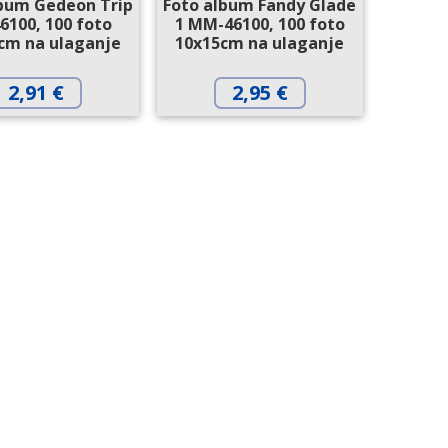
lbum Gedeon Trip
Foto album Fandy Glade
100, 100 foto
1 MM-46100, 100 foto
cm na ulaganje
10x15cm na ulaganje
2,91
€
2,95
€