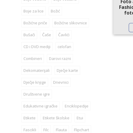
Foto
Fashi
Boje za lice
Božić
fot
Božićne priče
Božićne slikovnice
Bušači
Čaše
Čavlići
CD i DVD mediji
celofan
Combineri
Darovi razni
Dekomaterijali
Dječje karte
Dječje knjige
Dnevnici
Društvene igre
Edukativne igračke
Enciklopedije
Etikete
Etikete školske
Etui
Fascikli
Filc
Flauta
Flipchart