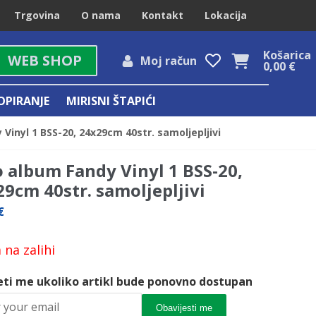
Trgovina
O nama
Kontakt
Lokacija
Košarica
WEB SHOP
Moj račun
0,00
€
OPIRANJE
MIRISNI ŠTAPIĆI
Vinyl 1 BSS-20, 24x29cm 40str. samoljepljivi
o album Fandy Vinyl 1 BSS-20,
9cm 40str. samoljepljivi
€
na zalihi
eti me ukoliko artikl bude ponovno dostupan
Obavijesti me