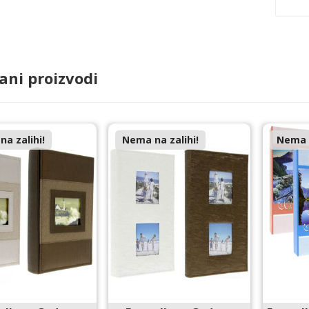
ani proizvodi
a zalihi!
Nema na zalihi!
Nema n