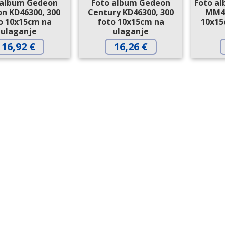
 album Gedeon
Foto album Gedeon
Foto a
on KD46300, 300
Century KD46300, 300
MM46
o 10x15cm na
foto 10x15cm na
10x15
ulaganje
ulaganje
16,92
€
16,26
€