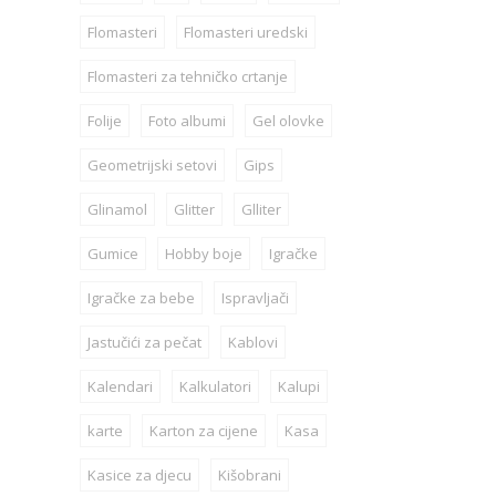
Flomasteri
Flomasteri uredski
Flomasteri za tehničko crtanje
Folije
Foto albumi
Gel olovke
Geometrijski setovi
Gips
Glinamol
Glitter
Glliter
Gumice
Hobby boje
Igračke
Igračke za bebe
Ispravljači
Jastučići za pečat
Kablovi
Kalendari
Kalkulatori
Kalupi
karte
Karton za cijene
Kasa
Kasice za djecu
Kišobrani