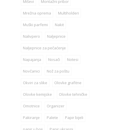
Miševi
Montažni pribor
Mrežna oprema
Multiholderi
Muški parfemi
Nakit
Nalivpero
Naljepnice
Naljepnice za pečaćenje
Napajanja
Nosači
Notesi
Novčanici
Nož za poštu
Okviri za slike
Olovke grafitne
Olovke kemijske
Olovke tehničke
Omotnice
Organizer
Pakiranje
Palete
Papir bijeli
papir u boji
Papir ukrasni