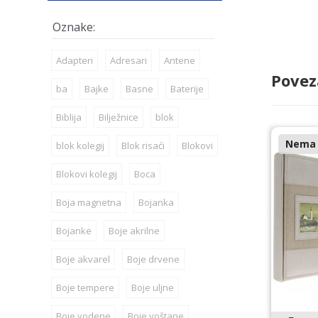
Adapteri
Adresari
Antene
Povez
ba
Bajke
Basne
Baterije
Biblija
Bilježnice
blok
Nema n
blok kolegij
Blok risaći
Blokovi
Blokovi kolegij
Boca
Boja magnetna
Bojanka
Bojanke
Boje akrilne
Boje akvarel
Boje drvene
Boje tempere
Boje uljne
Boje vodene
Boje voštane