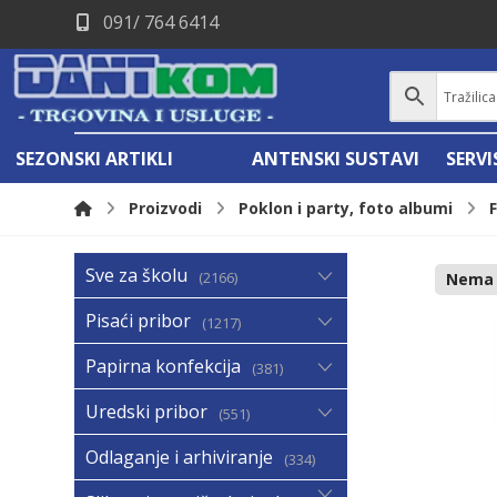
091/ 764 6414
SEZONSKI ARTIKLI
ANTENSKI SUSTAVI
SERV
Proizvodi
Poklon i party, foto albumi
Sve za školu
2166
Nema n
Pisaći pribor
1217
Papirna konfekcija
381
Uredski pribor
551
Odlaganje i arhiviranje
334