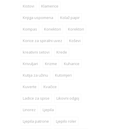
Kistovi
Klamerice
Knjiga uspomena
Kolaž papir
Kompas
Konektori
Korektori
Korice za spiralni uvez
Koševi
kreativni setovi
Krede
Krivuljari
Krizme
Kuharice
Kutija za užinu
Kutomjeri
Kuverte
Kvačice
Ladice za spise
Likovni odgoj
Linorez
Ljepila
Ljepila patrone
Ljepilo roler