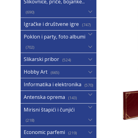
Slikovnice, priče, bojanke...
690
Igračke i društvene igre
747
Poklon i party, foto albumi
702
Slikarski pribor
524
Hobby Art
665
Informatika i elektronika
570
Antenska oprema
143
Mirisni štapići i čunjići
218
Economic parfemi
219