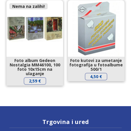
Nema na zalihi!
Foto album Gedeon
Foto kutovi za umetanje
Nostalgia MM46100, 100
fotografija u fotoalbume
foto 10x15cm na
500/1
ulaganje
4,50
€
2,59
€
Trgovina i ured