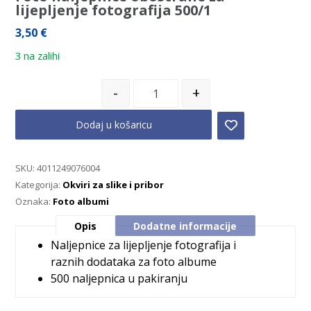
lijepljenje fotografija 500/1
3,50
€
3 na zalihi
-
+
Dodaj u košaricu
SKU:
4011249076004
Kategorija:
Okviri za slike i pribor
Oznaka:
Foto albumi
Opis
Dodatne informacije
Naljepnice za lijepljenje fotografija i
raznih dodataka za foto albume
500 naljepnica u pakiranju