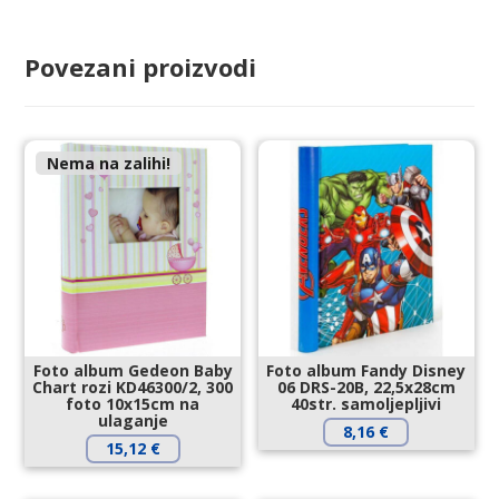
Povezani proizvodi
Nema na zalihi!
Foto album Gedeon Baby
Foto album Fandy Disney
Chart rozi KD46300/2, 300
06 DRS-20B, 22,5x28cm
foto 10x15cm na
40str. samoljepljivi
ulaganje
8,16
€
15,12
€