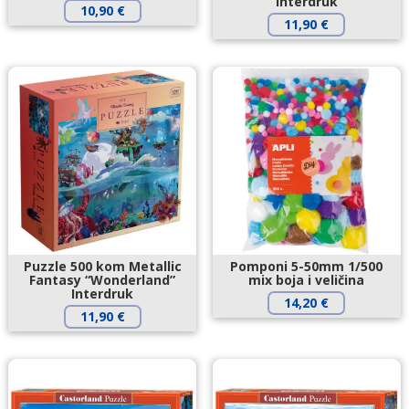
Interdruk
10,90
€
11,90
€
Puzzle 500 kom Metallic
Pomponi 5-50mm 1/500
Fantasy “Wonderland”
mix boja i veličina
Interdruk
14,20
€
11,90
€