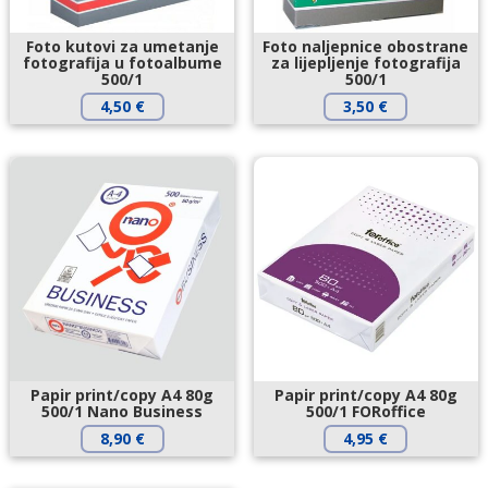
Foto kutovi za umetanje
Foto naljepnice obostrane
fotografija u fotoalbume
za lijepljenje fotografija
500/1
500/1
4,50
€
3,50
€
Papir print/copy A4 80g
Papir print/copy A4 80g
500/1 Nano Business
500/1 FORoffice
8,90
€
4,95
€