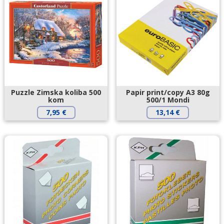
Puzzle Zimska koliba 500
Papir print/copy A3 80g
kom
500/1 Mondi
7,95
€
13,14
€