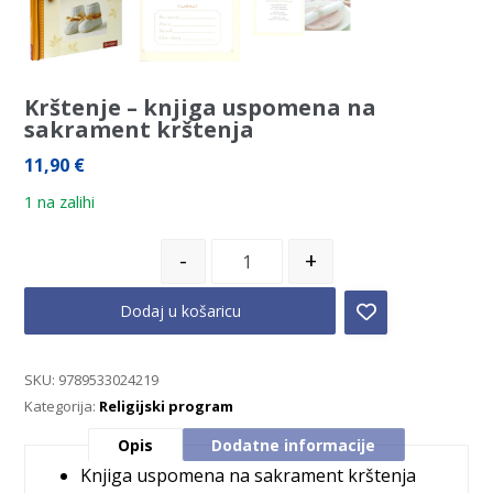
Krštenje – knjiga uspomena na
sakrament krštenja
11,90
€
1 na zalihi
-
+
Dodaj u košaricu
SKU:
9789533024219
Kategorija:
Religijski program
Opis
Dodatne informacije
Knjiga uspomena na sakrament krštenja