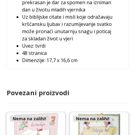
prekrasan je dar za spomen na izniman
dan u životu mladih vjernika
Uz biblijske citate i misli koje odražavaju
kršćansku ljubav i razumijevanje svatko
može pronaći unutarnju snagu i poticaj
za skladan život u vjeri
Uvez: tvrdi
48 stranica
Dimenzije: 17,7 x 16,6 cm
Povezani proizvodi
Nema na zalihi!
Nema na zalihi!