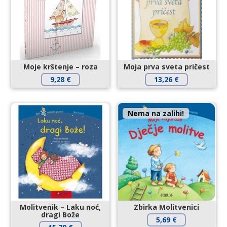
Moje krštenje – roza
Moja prva sveta pričest
9,28
€
13,26
€
Nema na zalihi!
Molitvenik – Laku noć,
Zbirka Molitvenici
dragi Bože
5,69
€