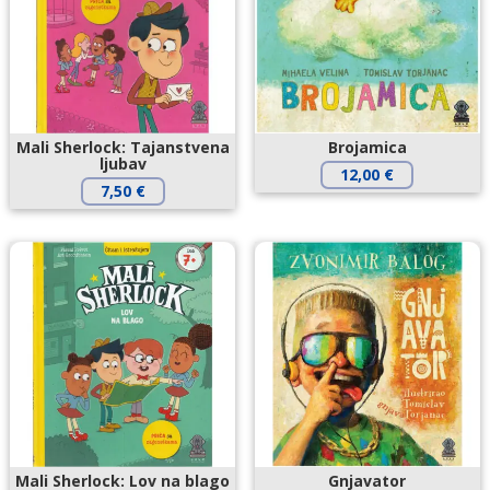
Mali Sherlock: Tajanstvena
Brojamica
ljubav
12,00
€
7,50
€
Mali Sherlock: Lov na blago
Gnjavator