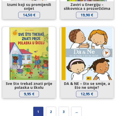
Izumi koji su promijenili
Zaviri u Energiju –
svijet
slikovnica s prozorčićima
14,50
€
19,90
€
Sve što trebaš znati prije
DA & NE – što se smije, a
polaska u školu
što ne smije?
9,95
€
12,95
€
1
2
3
→