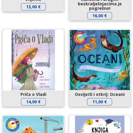
beskralješnjacima je
13,00
€
pogrešno!
16,00
€
Priča o Vladi
Osvijetli i otkrij: Oceani
14,00
€
11,00
€