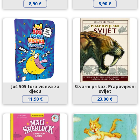
8,90
€
8,90
€
Još 505 fora viceva za
Stvarni prikaz: Prapovijesni
djecu
svijet
11,90
€
23,00
€