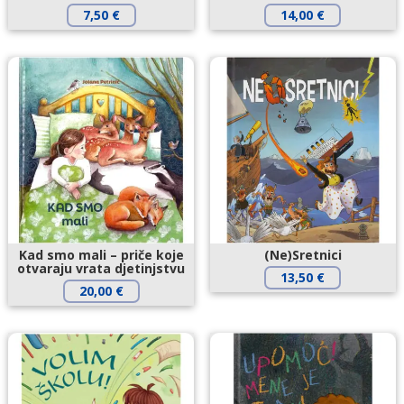
7,50
€
14,00
€
Kad smo mali – priče koje
(Ne)Sretnici
otvaraju vrata djetinjstvu
13,50
€
20,00
€