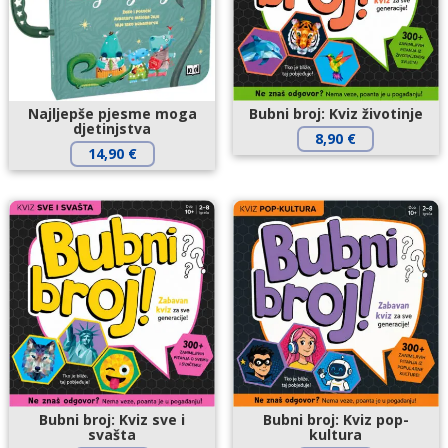
Najljepše pjesme moga
Bubni broj: Kviz životinje
djetinjstva
8,90
€
14,90
€
Bubni broj: Kviz sve i
Bubni broj: Kviz pop-
svašta
kultura