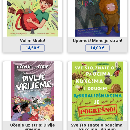
Volim školu!
Upomoć! Mene je strah!
14,50
€
14,00
€
Učenje uz strip: Divlje
Sve što znate o paucima,
vrijeme
kukcima i drugim