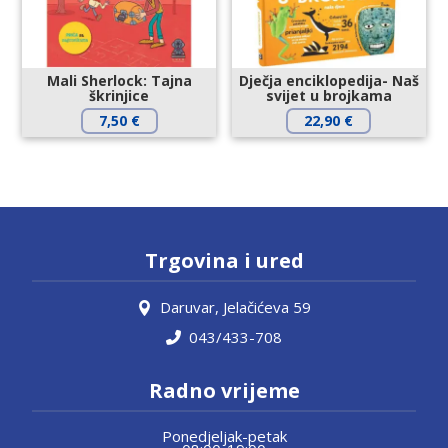
Mali Sherlock: Tajna
Dječja enciklopedija- Naš
škrinjice
svijet u brojkama
7,50
€
22,90
€
Trgovina i ured
Daruvar, Jelačićeva 59
043/433-708
Radno vrijeme
Ponedjeljak-petak