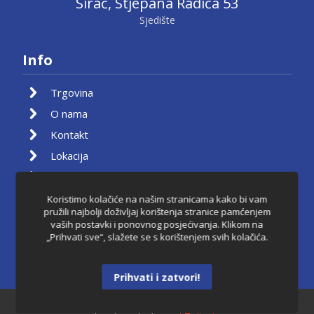
Sirač, Stjepana Radića 53
Sjedište
Info
Trgovina
O nama
Kontakt
Lokacija
Moj račun
Košarica
Koristimo kolačiće na našim stranicama kako bi vam
pružili najbolji doživljaj korištenja stranice pamćenjem
Pravila privatnosti
vaših postavki i ponovnog posjećivanja. Klikom na
„Prihvati sve“, slažete se s korištenjem svih kolačića.
Uvjeti korištenja
Raskid ugovora
Prihvati i zatvori!
Dantkom ©2021.