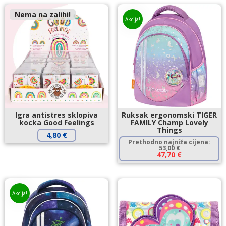
Nema na zalihi!
Akcija!
Igra antistres sklopiva
Ruksak ergonomski TIGER
kocka Good Feelings
FAMILY Champ Lovely
Things
4,80
€
Prethodno najniža cijena:
53,00
€
47,70
€
Akcija!