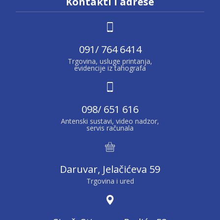
Kontakti i adrese
091/ 764 6414
Trgovina, usluge printanja,
evidencije iz tahografa
098/ 651 616
Antenski sustavi, video nadzor,
servis računala
Daruvar, Jelačićeva 59
Trgovina i ured