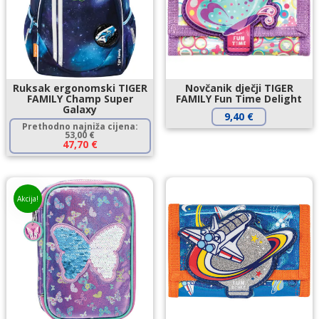
Ruksak ergonomski TIGER
Novčanik dječji TIGER
FAMILY Champ Super
FAMILY Fun Time Delight
Galaxy
9,40
€
Prethodno najniža cijena:
53,00
€
47,70
€
Akcija!