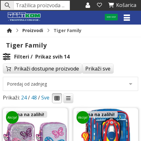
Košarica
WEB SHOP
Proizvodi
Tiger Family
Tiger Family
Filteri
Prikaz svih 14
Prikaži dostupne proizvode
Prikaži sve
Prikaži:
24
/
48
/
Nema na zalihi!
Nema na zalihi!
Akcija!
Akcija!