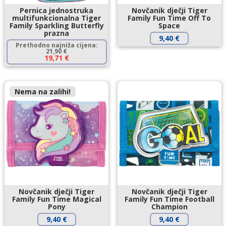
Pernica jednostruka
Novčanik dječji Tiger
multifunkcionalna Tiger
Family Fun Time Off To
Family Sparkling Butterfly
Space
prazna
9,40
€
Prethodno najniža cijena:
21,90
€
19,71
€
Nema na zalihi!
Novčanik dječji Tiger
Novčanik dječji Tiger
Family Fun Time Magical
Family Fun Time Football
Pony
Champion
9,40
€
9,40
€