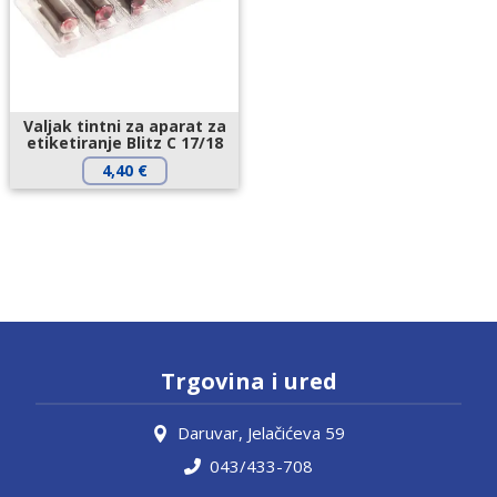
Valjak tintni za aparat za
etiketiranje Blitz C 17/18
4,40
€
Trgovina i ured
Daruvar, Jelačićeva 59
043/433-708