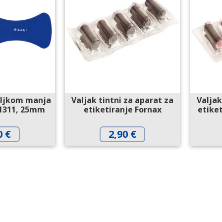
aljkom manja
Valjak tintni za aparat za
Valjak
 1311, 25mm
etiketiranje Fornax
etiket
0
€
2,90
€