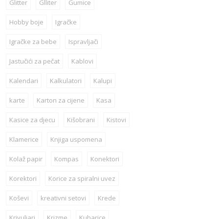
Glitter
Glliter
Gumice
Hobby boje
Igračke
Igračke za bebe
Ispravljači
Jastučići za pečat
Kablovi
Kalendari
Kalkulatori
Kalupi
karte
Karton za cijene
Kasa
Kasice za djecu
Kišobrani
Kistovi
Klamerice
Knjiga uspomena
Kolaž papir
Kompas
Konektori
Korektori
Korice za spiralni uvez
Koševi
kreativni setovi
Krede
Krivuljari
Krizme
Kuharice