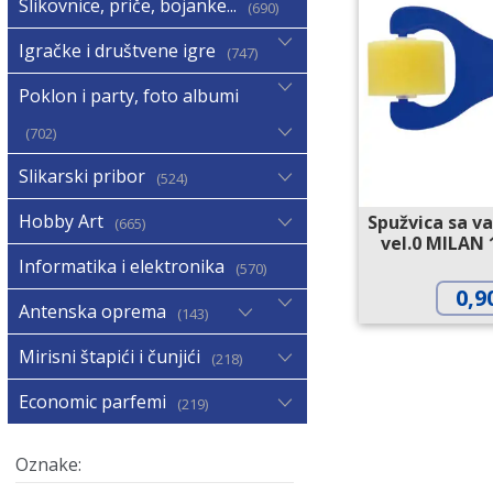
Slikovnice, priče, bojanke...
690
Igračke i društvene igre
747
Poklon i party, foto albumi
702
Slikarski pribor
524
Hobby Art
Spužvica sa v
665
vel.0 MILAN
Informatika i elektronika
570
0,9
Antenska oprema
143
Mirisni štapići i čunjići
218
Economic parfemi
219