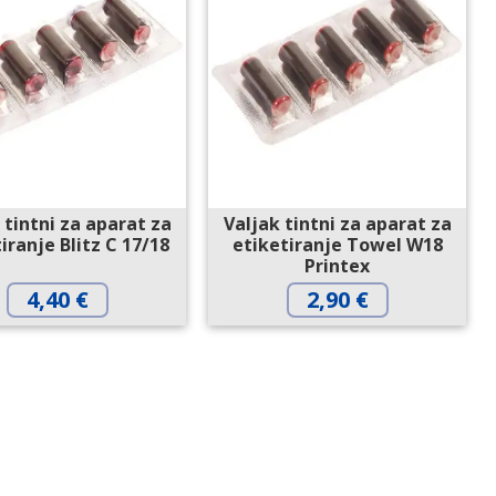
 tintni za aparat za
Valjak tintni za aparat za
iranje Blitz C 17/18
etiketiranje Towel W18
Printex
4,40
€
2,90
€