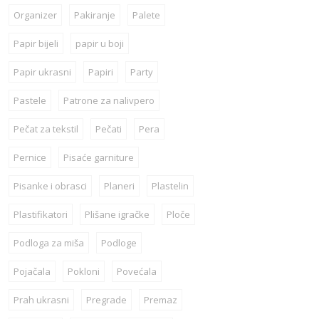
Organizer
Pakiranje
Palete
Papir bijeli
papir u boji
Papir ukrasni
Papiri
Party
Pastele
Patrone za nalivpero
Pečat za tekstil
Pečati
Pera
Pernice
Pisaće garniture
Pisanke i obrasci
Planeri
Plastelin
Plastifikatori
Plišane igračke
Ploče
Podloga za miša
Podloge
Pojačala
Pokloni
Povećala
Prah ukrasni
Pregrade
Premaz