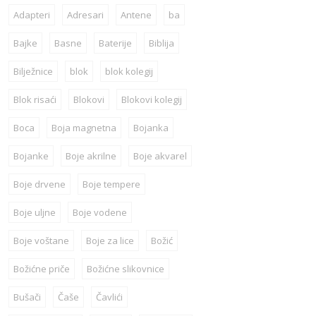
Adapteri
Adresari
Antene
ba
Bajke
Basne
Baterije
Biblija
Bilježnice
blok
blok kolegij
Blok risaći
Blokovi
Blokovi kolegij
Boca
Boja magnetna
Bojanka
Bojanke
Boje akrilne
Boje akvarel
Boje drvene
Boje tempere
Boje uljne
Boje vodene
Boje voštane
Boje za lice
Božić
Božićne priče
Božićne slikovnice
Bušači
Čaše
Čavlići