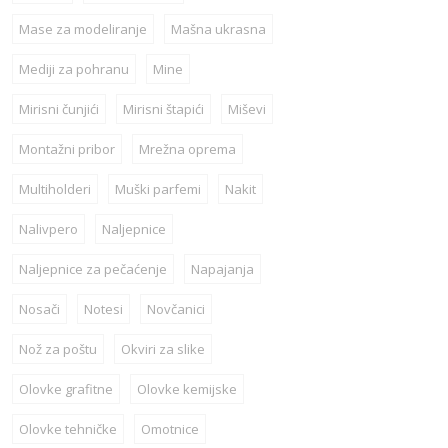
Mase za modeliranje
Mašna ukrasna
Mediji za pohranu
Mine
Mirisni čunjići
Mirisni štapići
Miševi
Montažni pribor
Mrežna oprema
Multiholderi
Muški parfemi
Nakit
Nalivpero
Naljepnice
Naljepnice za pečaćenje
Napajanja
Nosači
Notesi
Novčanici
Nož za poštu
Okviri za slike
Olovke grafitne
Olovke kemijske
Olovke tehničke
Omotnice