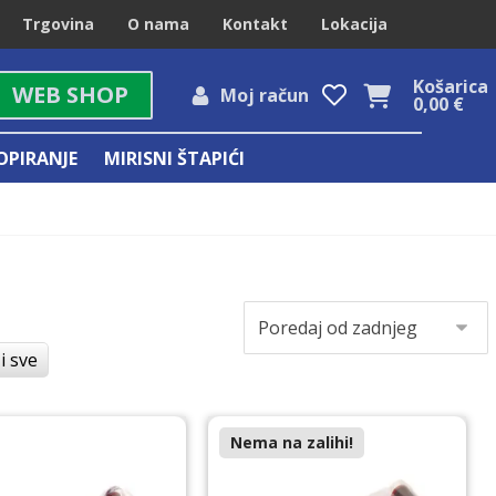
Trgovina
O nama
Kontakt
Lokacija
Košarica
WEB SHOP
Moj račun
0,00
€
OPIRANJE
MIRISNI ŠTAPIĆI
i sve
Nema na zalihi!