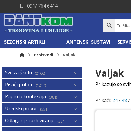
091/ 764 6414
SEZONSKI ARTIKLI
ANTENSKI SUSTAVI
SERV
Proizvodi
Valjak
Valjak
Sve za školu
2166
Prikazuje se svi
Pisaći pribor
1217
Papirna konfekcija
381
Prikaži:
24
/
48
Uredski pribor
551
Odlaganje i arhiviranje
334