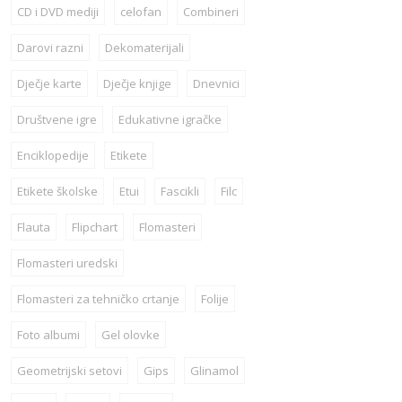
CD i DVD mediji
celofan
Combineri
Darovi razni
Dekomaterijali
Dječje karte
Dječje knjige
Dnevnici
Društvene igre
Edukativne igračke
Enciklopedije
Etikete
Etikete školske
Etui
Fascikli
Filc
Flauta
Flipchart
Flomasteri
Flomasteri uredski
Flomasteri za tehničko crtanje
Folije
Foto albumi
Gel olovke
Geometrijski setovi
Gips
Glinamol