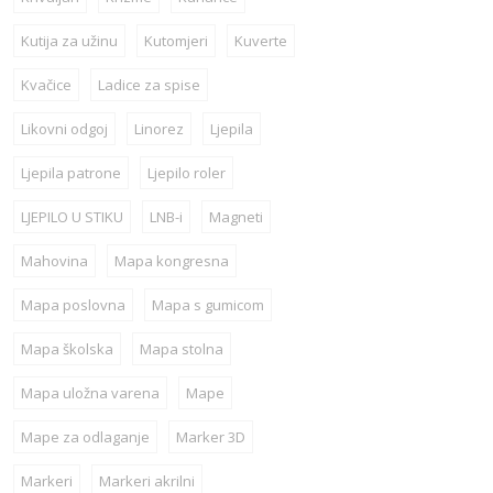
Kutija za užinu
Kutomjeri
Kuverte
Kvačice
Ladice za spise
Likovni odgoj
Linorez
Ljepila
Ljepila patrone
Ljepilo roler
LJEPILO U STIKU
LNB-i
Magneti
Mahovina
Mapa kongresna
Mapa poslovna
Mapa s gumicom
Mapa školska
Mapa stolna
Mapa uložna varena
Mape
Mape za odlaganje
Marker 3D
Markeri
Markeri akrilni