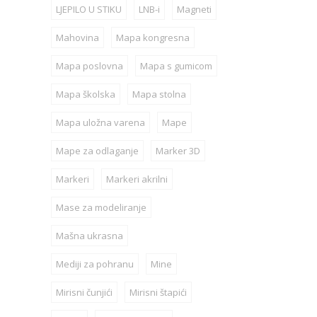
LJEPILO U STIKU
LNB-i
Magneti
Mahovina
Mapa kongresna
Mapa poslovna
Mapa s gumicom
Mapa školska
Mapa stolna
Mapa uložna varena
Mape
Mape za odlaganje
Marker 3D
Markeri
Markeri akrilni
Mase za modeliranje
Mašna ukrasna
Mediji za pohranu
Mine
Mirisni čunjići
Mirisni štapići