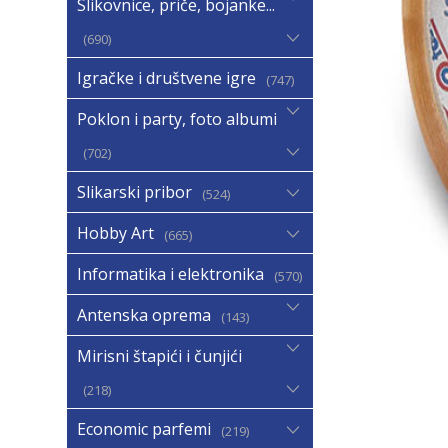
Slikovnice, priče, bojanke...
690
Igračke i društvene igre
747
Poklon i party, foto albumi
702
Slikarski pribor
524
Hobby Art
665
Informatika i elektronika
570
Antenska oprema
143
Mirisni štapići i čunjići
218
Economic parfemi
219