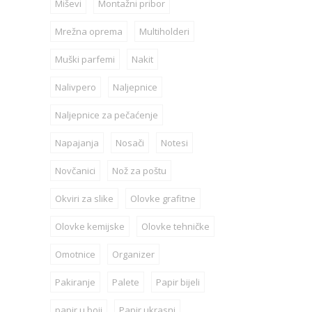
Miševi
Montažni pribor
Mrežna oprema
Multiholderi
Muški parfemi
Nakit
Nalivpero
Naljepnice
Naljepnice za pečaćenje
Napajanja
Nosači
Notesi
Novčanici
Nož za poštu
Okviri za slike
Olovke grafitne
Olovke kemijske
Olovke tehničke
Omotnice
Organizer
Pakiranje
Palete
Papir bijeli
papir u boji
Papir ukrasni