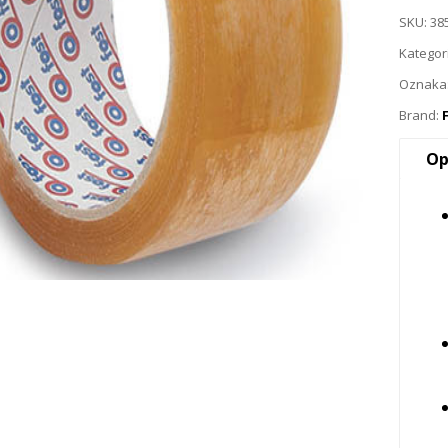
SKU:
38
Kategor
Oznaka
Brand:
Op