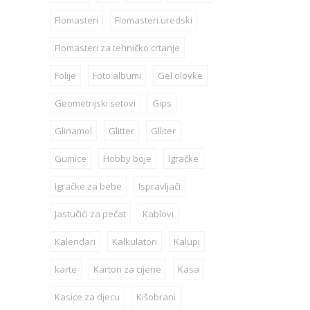
Flomasteri
Flomasteri uredski
Flomasteri za tehničko crtanje
Folije
Foto albumi
Gel olovke
Geometrijski setovi
Gips
Glinamol
Glitter
Glliter
Gumice
Hobby boje
Igračke
Igračke za bebe
Ispravljači
Jastučići za pečat
Kablovi
Kalendari
Kalkulatori
Kalupi
karte
Karton za cijene
Kasa
Kasice za djecu
Kišobrani