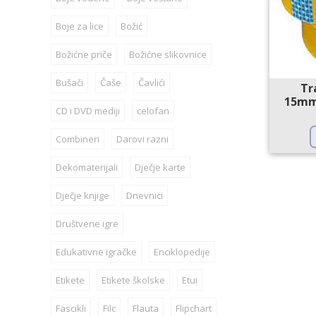
Boje za lice
Božić
Božićne priče
Božićne slikovnice
Bušači
Čaše
Čavlići
Tr
15mm
CD i DVD mediji
celofan
Combineri
Darovi razni
Dekomaterijali
Dječje karte
Dječje knjige
Dnevnici
Društvene igre
Edukativne igračke
Enciklopedije
Etikete
Etikete školske
Etui
Fascikli
Filc
Flauta
Flipchart