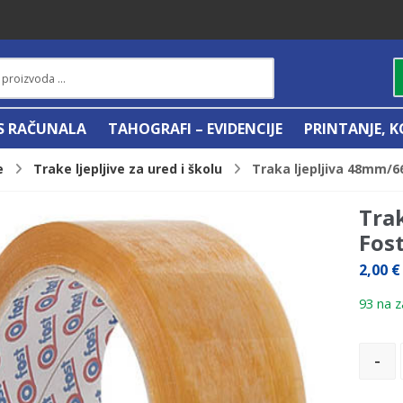
IS RAČUNALA
TAHOGRAFI – EVIDENCIJE
PRINTANJE, K
e
Trake ljepljive za ured i školu
Traka ljepljiva 48mm/6
Tra
Fos
2,00
€
93 na za
-