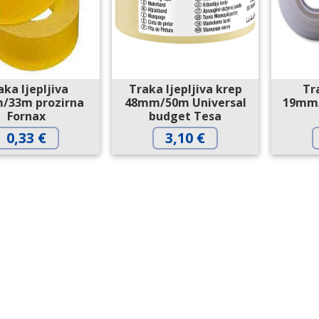
aka ljepljiva
Traka ljepljiva krep
Tr
/33m prozirna
48mm/50m Universal
19mm/
Fornax
budget Tesa
0,33
€
3,10
€