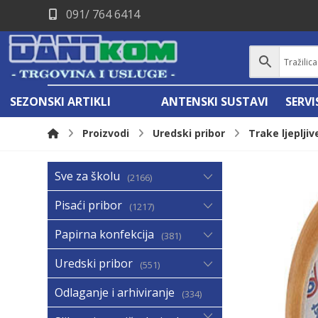
091/ 764 6414
SEZONSKI ARTIKLI
ANTENSKI SUSTAVI
SERV
Proizvodi
Uredski pribor
Trake ljepljiv
Sve za školu
2166
Pisaći pribor
1217
Papirna konfekcija
381
Uredski pribor
551
Odlaganje i arhiviranje
334