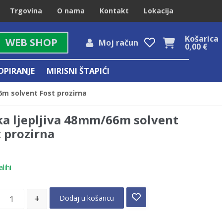
Trgovina
O nama
Kontakt
Lokacija
Košarica
WEB SHOP
Moj račun
0,00
€
OPIRANJE
MIRISNI ŠTAPIĆI
6m solvent Fost prozirna
ka ljepljiva 48mm/66m solvent
t prozirna
lihi
+
Dodaj u košaricu