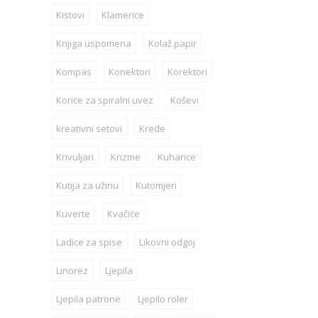
Kistovi
Klamerice
Knjiga uspomena
Kolaž papir
Kompas
Konektori
Korektori
Korice za spiralni uvez
Koševi
kreativni setovi
Krede
Krivuljari
Krizme
Kuharice
Kutija za užinu
Kutomjeri
Kuverte
Kvačice
Ladice za spise
Likovni odgoj
Linorez
Ljepila
Ljepila patrone
Ljepilo roler