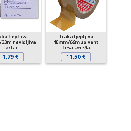
aka ljepljiva
Traka ljepljiva
33m nevidljiva
48mm/66m solvent
Tartan
Tesa smeđa
1,79
€
11,50
€