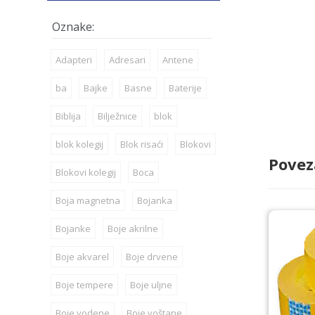
Adapteri
Adresari
Antene
ba
Bajke
Basne
Baterije
Biblija
Bilježnice
blok
blok kolegij
Blok risaći
Blokovi
Povez
Blokovi kolegij
Boca
Boja magnetna
Bojanka
Bojanke
Boje akrilne
Boje akvarel
Boje drvene
Boje tempere
Boje uljne
Boje vodene
Boje voštane