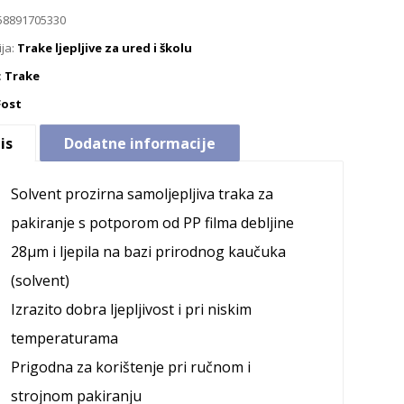
58891705330
ija:
Trake ljepljive za ured i školu
:
Trake
Fost
is
Dodatne informacije
Solvent prozirna samoljepljiva traka za
pakiranje s potporom od PP filma debljine
28µm i ljepila na bazi prirodnog kaučuka
(solvent)
Izrazito dobra ljepljivost i pri niskim
temperaturama
Prigodna za korištenje pri ručnom i
strojnom pakiranju