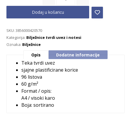
Dodaj u košaricu
SKU:
3856000420570
Kategorija:
Bilježnice tvrdi uvez i notesi
Oznaka:
Bilježnice
Opis
Dodatne informacije
Teka tvrdi uvez
sjajne plastificirane korice
96 listova
60 g/m²
Format / opis:
A4 / visoki karo
Boja: sortirano