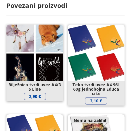
Povezani proizvodi
Bilježnica tvrdi uvez A4/D
Teka tvrdi uvez A4 96L
S Line
60g jednobojna Educa
crte
2,90
€
3,10
€
Nema na zalihi!