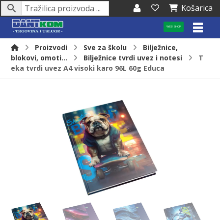
Košarica
WEB SHOP
Proizvodi
Sve za školu
Bilježnice,
blokovi, omoti...
Bilježnice tvrdi uvez i notesi
T
eka tvrdi uvez A4 visoki karo 96L 60g Educa