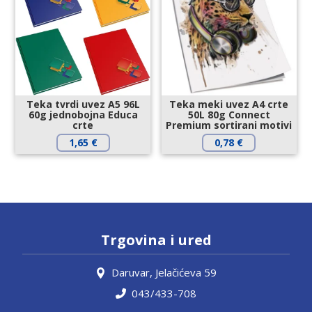
Teka tvrdi uvez A5 96L
Teka meki uvez A4 crte
60g jednobojna Educa
50L 80g Connect
crte
Premium sortirani motivi
1,65
€
0,78
€
Trgovina i ured
Daruvar, Jelačićeva 59
043/433-708