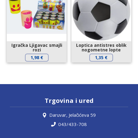
Igračka Ljigavac smajli
Loptica antistres oblik
rozi
nogometne lopte
1,98
€
1,35
€
Trgovina i ured
Daruvar, Jelačićeva 59
043/433-708