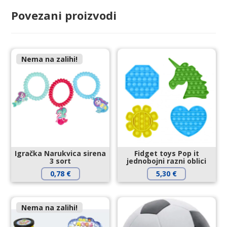
Povezani proizvodi
Nema na zalihi!
Igračka Narukvica sirena
Fidget toys Pop it
3 sort
jednobojni razni oblici
0,78
€
5,30
€
Nema na zalihi!