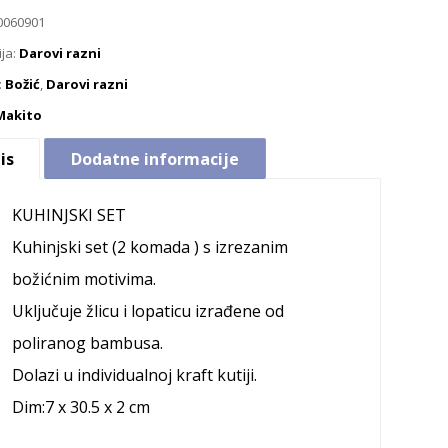
0060901
ija:
Darovi razni
:
Božić
,
Darovi razni
Makito
is
Dodatne informacije
KUHINJSKI SET
Kuhinjski set (2 komada ) s izrezanim
božićnim motivima.
Uključuje žlicu i lopaticu izrađene od
poliranog bambusa.
Dolazi u individualnoj kraft kutiji.
Dim:7 x 30.5 x 2 cm