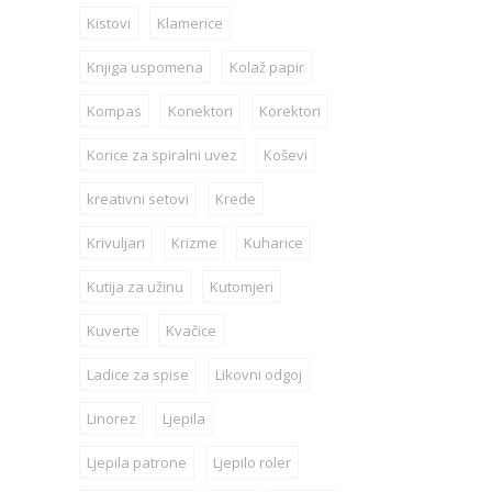
Kistovi
Klamerice
Knjiga uspomena
Kolaž papir
Kompas
Konektori
Korektori
Korice za spiralni uvez
Koševi
kreativni setovi
Krede
Krivuljari
Krizme
Kuharice
Kutija za užinu
Kutomjeri
Kuverte
Kvačice
Ladice za spise
Likovni odgoj
Linorez
Ljepila
Ljepila patrone
Ljepilo roler