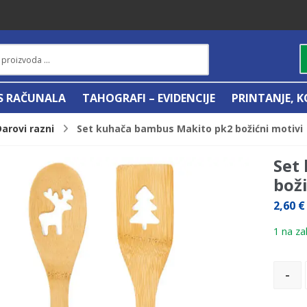
IS RAČUNALA
TAHOGRAFI – EVIDENCIJE
PRINTANJE, K
Darovi razni
Set kuhača bambus Makito pk2 božićni motivi
Set
bož
2,60
€
1 na zal
-