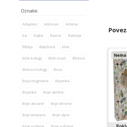
Adapteri
Adresari
Antene
Povez
ba
Bajke
Basne
Baterije
Biblija
Bilježnice
blok
Nema n
blok kolegij
Blok risaći
Blokovi
Blokovi kolegij
Boca
Boja magnetna
Bojanka
Bojanke
Boje akrilne
Boje akvarel
Boje drvene
Boje tempere
Boje uljne
Pokl
Boje vodene
Boje voštane