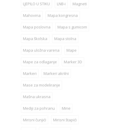
LJEPILO U STIKU
LNB-i
Magneti
Mahovina
Mapa kongresna
Mapa poslovna
Mapa s gumicom
Mapa školska
Mapa stolna
Mapa uložna varena
Mape
Mape za odlaganje
Marker 3D
Markeri
Markeri akrilni
Mase za modeliranje
Mašna ukrasna
Mediji za pohranu
Mine
Mirisni čunjići
Mirisni štapići