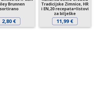
iley Brunnen
Tradicijske Zimnice, HR
sortirano
i EN,20 recepata+listovi
za bilješke
2,80
€
11,99
€