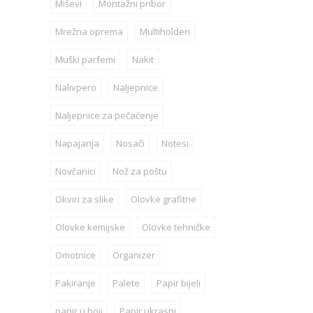
Miševi
Montažni pribor
Mrežna oprema
Multiholderi
Muški parfemi
Nakit
Nalivpero
Naljepnice
Naljepnice za pečaćenje
Napajanja
Nosači
Notesi
Novčanici
Nož za poštu
Okviri za slike
Olovke grafitne
Olovke kemijske
Olovke tehničke
Omotnice
Organizer
Pakiranje
Palete
Papir bijeli
papir u boji
Papir ukrasni