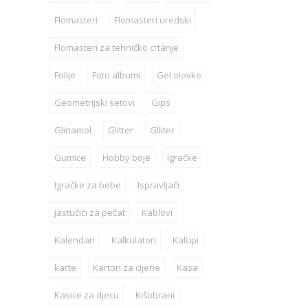
Flomasteri
Flomasteri uredski
Flomasteri za tehničko crtanje
Folije
Foto albumi
Gel olovke
Geometrijski setovi
Gips
Glinamol
Glitter
Glliter
Gumice
Hobby boje
Igračke
Igračke za bebe
Ispravljači
Jastučići za pečat
Kablovi
Kalendari
Kalkulatori
Kalupi
karte
Karton za cijene
Kasa
Kasice za djecu
Kišobrani