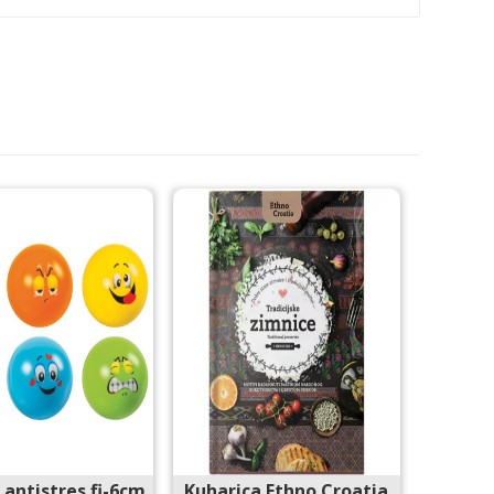
 antistres fi-6cm
Kuharica Ethno Croatia