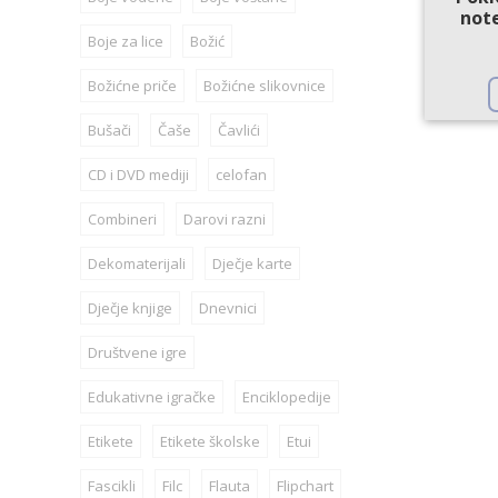
note
Boje za lice
Božić
Božićne priče
Božićne slikovnice
Bušači
Čaše
Čavlići
CD i DVD mediji
celofan
Combineri
Darovi razni
Dekomaterijali
Dječje karte
Dječje knjige
Dnevnici
Društvene igre
Edukativne igračke
Enciklopedije
Etikete
Etikete školske
Etui
Fascikli
Filc
Flauta
Flipchart