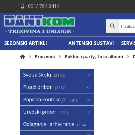
091/ 764 6414
SEZONSKI ARTIKLI
ANTENSKI SUSTAVI
SERV
Proizvodi
Poklon i party, foto albumi
Sve za školu
2166
Pisaći pribor
1217
Papirna konfekcija
381
Uredski pribor
551
Odlaganje i arhiviranje
334