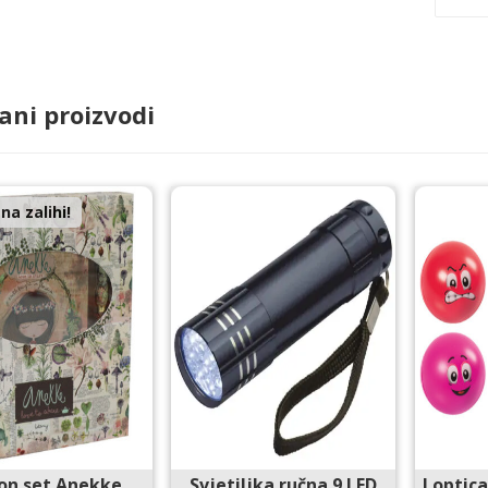
ani proizvodi
a zalihi!
on set Anekke
Svjetiljka ručna 9 LED
Loptica