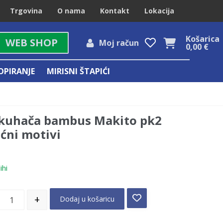
Trgovina
O nama
Kontakt
Lokacija
Košarica
WEB SHOP
Moj račun
0,00
€
OPIRANJE
MIRISNI ŠTAPIĆI
 kuhača bambus Makito pk2
ićni motivi
ihi
+
Dodaj u košaricu