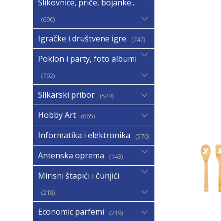
Slikovnice, priče, bojanke...
690
Igračke i društvene igre
747
Poklon i party, foto albumi
702
Slikarski pribor
524
Hobby Art
665
Informatika i elektronika
570
Antenska oprema
143
Mirisni štapići i čunjići
218
Economic parfemi
219