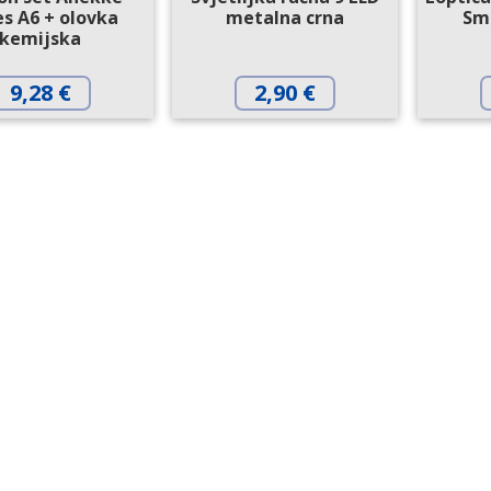
s A6 + olovka
metalna crna
Sm
kemijska
9,28
€
2,90
€