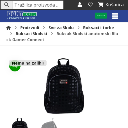
Košarica
WEB SHOP
Proizvodi
Sve za školu
Ruksaci i torbe
Ruksaci školski
Ruksak školski anatomski Bla
ck Gamer Connect
Nema na zalihi!
Akcija!