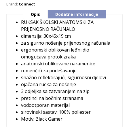
Brand:
Connect
Opis
Dodatne informacije
RUKSAK ŠKOLSKI ANATOMSKI ZA
PRIJENOSNO RAČUNALO
dimenzija: 30x45x19 cm
za sigurno nošenje prijenosnog računala
ergonomski oblikovan leđni dio
omogućava protok zraka
anatomski oblikovane naramenice
remenčići za podešavanje
snažno reflektirajući, sigurnosni djelovi
ojačana ručka za nošenje
3 odjeljka sa zatvaranjem na zip
pretinci na bočnim stranama
vodootporan materijal
sirovinski sastav: 100% poliester
Motiv:
Black Gamer