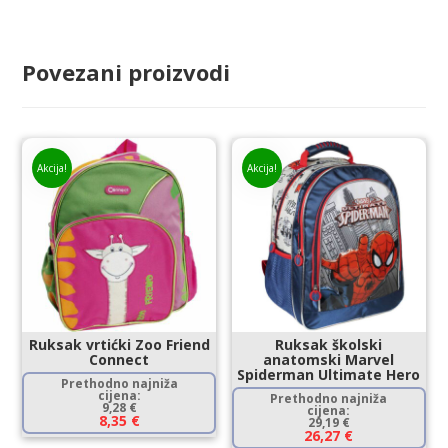
Povezani proizvodi
Akcija!
Akcija!
Ruksak vrtićki Zoo Friend
Ruksak školski
Connect
anatomski Marvel
Spiderman Ultimate Hero
Prethodno najniža
cijena:
Prethodno najniža
9,28
€
cijena:
8,35
€
29,19
€
26,27
€