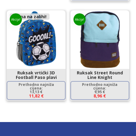
Nema na zalihi!
Akcija!
Akcija!
Ruksak vrtićki 3D
Ruksak Street Round
Football Paso plavi
Line Knight
Prethodno najniža
Prethodno najniža
cijena:
cijena:
13,13
€
9,95
€
11,82
€
8,96
€