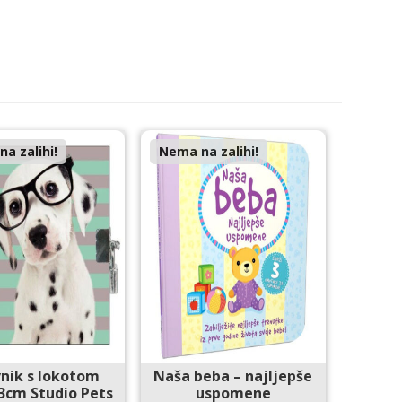
a zalihi!
Nema na zalihi!
nik s lokotom
Naša beba – najljepše
3cm Studio Pets
uspomene