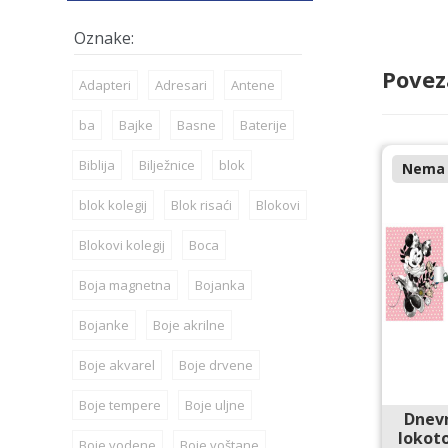
Povez
Adapteri
Adresari
Antene
ba
Bajke
Basne
Baterije
Biblija
Bilježnice
blok
Nema n
blok kolegij
Blok risaći
Blokovi
Blokovi kolegij
Boca
Boja magnetna
Bojanka
Bojanke
Boje akrilne
Boje akvarel
Boje drvene
Boje tempere
Boje uljne
Dnev
lokoto
Boje vodene
Boje voštane