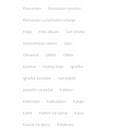
Flomasteri
Flomasteri uredski
Flomasteri za tehničko crtanje
Folije
Foto albumi
Gel olovke
Geometrijski setovi
Gips
Glinamol
Glitter
Glliter
Gumice
Hobby boje
Igračke
Igračke za bebe
Ispravljači
Jastučići za pečat
Kablovi
Kalendari
Kalkulatori
Kalupi
karte
Karton za cijene
Kasa
Kasice za djecu
Kišobrani