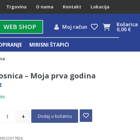
Trgovina
O nama
Kontakt
Lokacija
Košarica
WEB SHOP
Moj račun
0,00
€
OPIRANJE
MIRISNI ŠTAPIĆI
ina
osnica – Moja prva godina
€
ihi
+
Dodaj u košaricu
89532917826