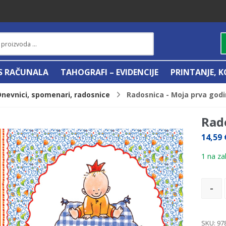
IS RAČUNALA
TAHOGRAFI – EVIDENCIJE
PRINTANJE, K
Dnevnici, spomenari, radosnice
Radosnica - Moja prva god
Rad
14,59
1 na zal
-
SKU:
97