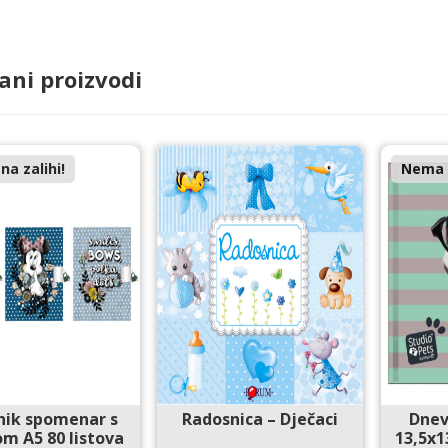
ani proizvodi
a zalihi!
Nema n
nik spomenar s
Radosnica – Dječaci
Dnev
m A5 80 listova
13,5x1