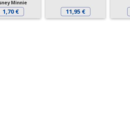
sney Minnie
1,70
€
11,95
€