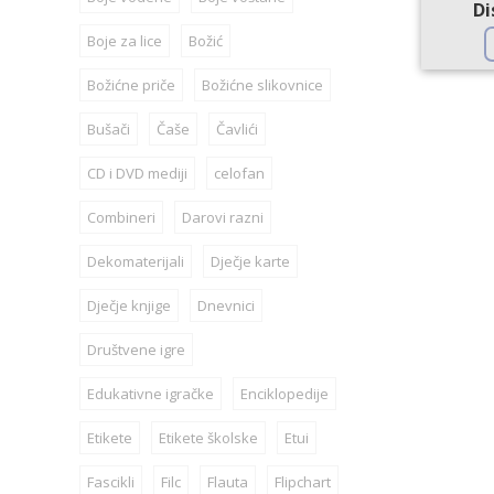
Di
Boje za lice
Božić
Božićne priče
Božićne slikovnice
Bušači
Čaše
Čavlići
CD i DVD mediji
celofan
Combineri
Darovi razni
Dekomaterijali
Dječje karte
Dječje knjige
Dnevnici
Društvene igre
Edukativne igračke
Enciklopedije
Etikete
Etikete školske
Etui
Fascikli
Filc
Flauta
Flipchart