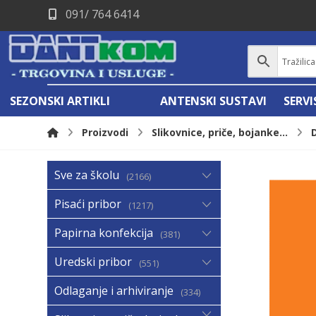
091/ 764 6414
SEZONSKI ARTIKLI
ANTENSKI SUSTAVI
SERV
Proizvodi
Slikovnice, priče, bojanke...
Sve za školu
2166
Pisaći pribor
1217
Papirna konfekcija
381
Uredski pribor
551
Odlaganje i arhiviranje
334