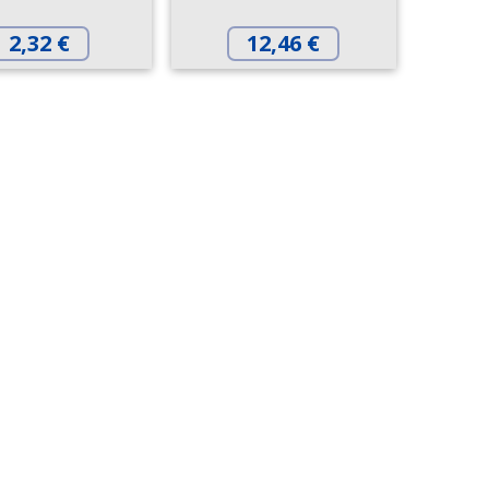
2,32
€
12,46
€