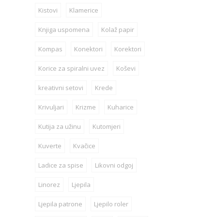
Kistovi
Klamerice
Knjiga uspomena
Kolaž papir
Kompas
Konektori
Korektori
Korice za spiralni uvez
Koševi
kreativni setovi
Krede
Krivuljari
Krizme
Kuharice
Kutija za užinu
Kutomjeri
Kuverte
Kvačice
Ladice za spise
Likovni odgoj
Linorez
Ljepila
Ljepila patrone
Ljepilo roler