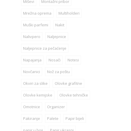
Miševi
Montažni pribor
Mrežna oprema
Multiholderi
Muški parfemi
Nakit
Nalivpero
Naljepnice
Naljepnice za pečaćenje
Napajanja
Nosači
Notesi
Novčanici
Nož za poštu
Okviri za slike
Olovke grafitne
Olovke kemijske
Olovke tehničke
Omotnice
Organizer
Pakiranje
Palete
Papir bijeli
papir u boji
Papir ukrasni