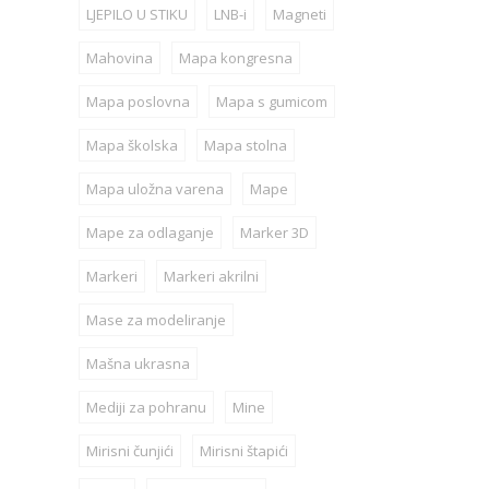
LJEPILO U STIKU
LNB-i
Magneti
Mahovina
Mapa kongresna
Mapa poslovna
Mapa s gumicom
Mapa školska
Mapa stolna
Mapa uložna varena
Mape
Mape za odlaganje
Marker 3D
Markeri
Markeri akrilni
Mase za modeliranje
Mašna ukrasna
Mediji za pohranu
Mine
Mirisni čunjići
Mirisni štapići