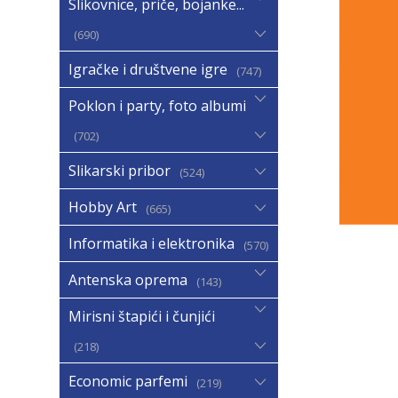
Slikovnice, priče, bojanke...
690
Igračke i društvene igre
747
Poklon i party, foto albumi
702
Slikarski pribor
524
Hobby Art
665
Informatika i elektronika
570
Antenska oprema
143
Mirisni štapići i čunjići
218
Economic parfemi
219