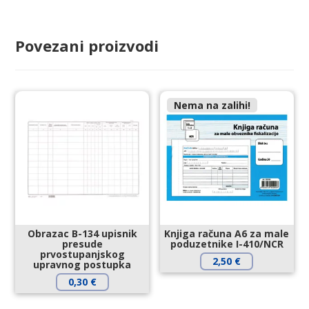
Povezani proizvodi
Nema na zalihi!
Obrazac B-134 upisnik
Knjiga računa A6 za male
presude
poduzetnike I-410/NCR
prvostupanjskog
2,50
€
upravnog postupka
0,30
€