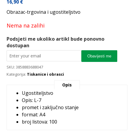
16,90
€
Obrazac-trgovina i ugostiteljstvo
Nema na zalihi
Podsjeti me ukoliko artikl bude ponovno
dostupan
Obavijesti me
SKU:
3858883688047
Kategorija:
Tiskanice i obrasci
Opis
Ugostiteljstvo
Opis: L-7
promet i zaključno stanje
format: A4
broj listova: 100