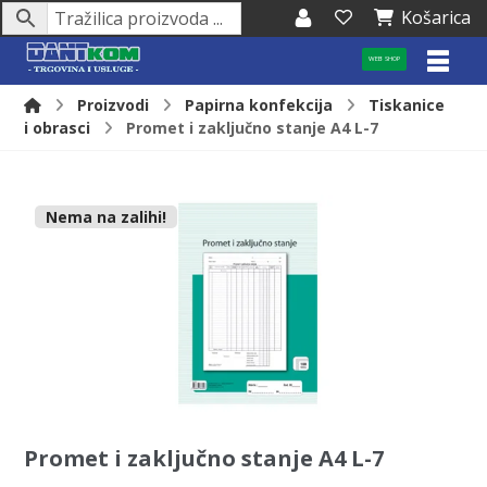
Košarica
WEB SHOP
Proizvodi
Papirna konfekcija
Tiskanice
i obrasci
Promet i zaključno stanje A4 L-7
Nema na zalihi!
Promet i zaključno stanje A4 L-7