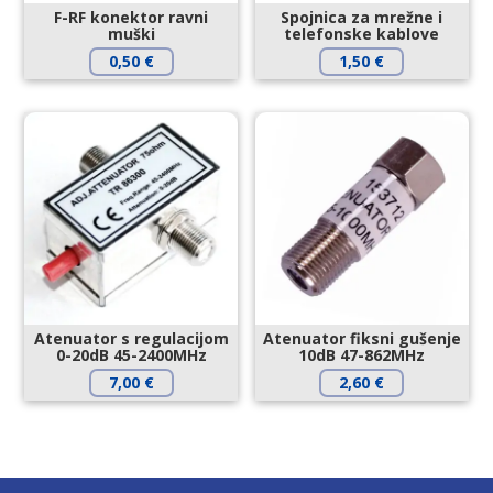
F-RF konektor ravni
Spojnica za mrežne i
muški
telefonske kablove
0,50
€
1,50
€
Atenuator s regulacijom
Atenuator fiksni gušenje
0-20dB 45-2400MHz
10dB 47-862MHz
7,00
€
2,60
€