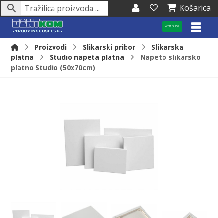
Košarica
WEB SHOP
Proizvodi
Slikarski pribor
Slikarska
platna
Studio napeta platna
Napeto slikarsko
platno Studio (50x70cm)