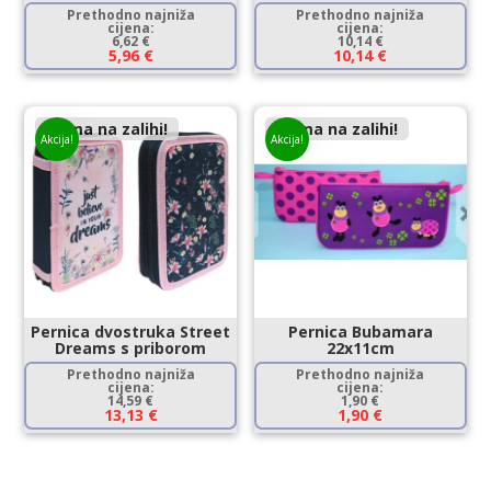
Prethodno najniža
Prethodno najniža
cijena:
cijena:
6,62
€
10,14
€
5,96
€
10,14
€
Nema na zalihi!
Nema na zalihi!
Akcija!
Akcija!
Pernica dvostruka Street
Pernica Bubamara
Dreams s priborom
22x11cm
Prethodno najniža
Prethodno najniža
cijena:
cijena:
14,59
€
1,90
€
13,13
€
1,90
€