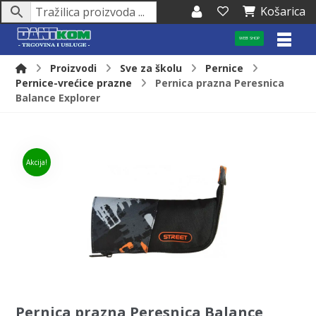
Košarica
WEB SHOP
Proizvodi
Sve za školu
Pernice
Pernice-vrećice prazne
Pernica prazna Peresnica
Balance Explorer
Akcija!
Pernica prazna Peresnica Balance