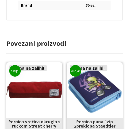
Brand
Street
Povezani proizvodi
Nema na zalihi!
Nema na zalihi!
Akcija!
Akcija!
Pernica vrećica okrugla s
Pernica puna 1zip
ručkom Street cherry
2preklopa Staedtler