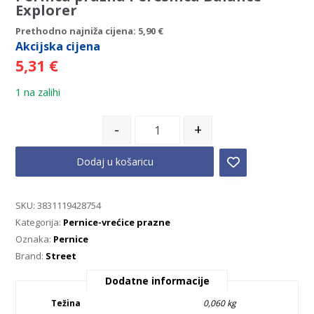
Explorer
Prethodno najniža cijena:
5,90
€
Akcijska
cijena
5,31
€
1 na zalihi
-
+
Dodaj u košaricu
SKU:
3831119428754
Kategorija:
Pernice-vrećice prazne
Oznaka:
Pernice
Brand:
Street
Dodatne informacije
Težina
0,060 kg