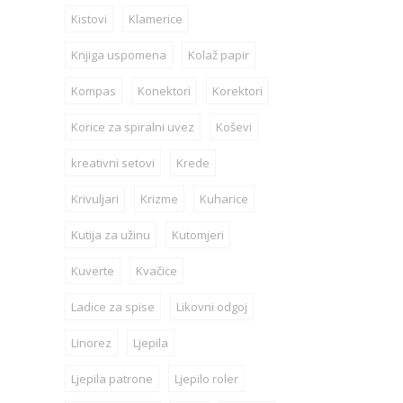
Kistovi
Klamerice
Knjiga uspomena
Kolaž papir
Kompas
Konektori
Korektori
Korice za spiralni uvez
Koševi
kreativni setovi
Krede
Krivuljari
Krizme
Kuharice
Kutija za užinu
Kutomjeri
Kuverte
Kvačice
Ladice za spise
Likovni odgoj
Linorez
Ljepila
Ljepila patrone
Ljepilo roler