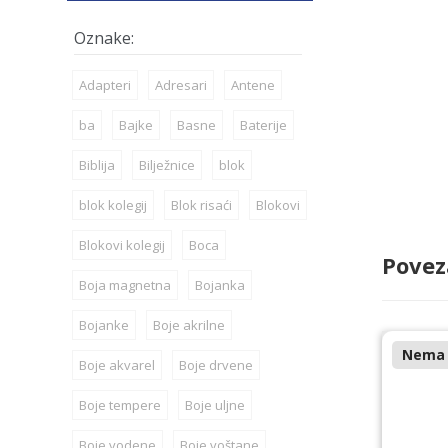
Adapteri
Adresari
Antene
ba
Bajke
Basne
Baterije
Biblija
Bilježnice
blok
blok kolegij
Blok risaći
Blokovi
Blokovi kolegij
Boca
Povez
Boja magnetna
Bojanka
Bojanke
Boje akrilne
Nema n
Boje akvarel
Boje drvene
Boje tempere
Boje uljne
Boje vodene
Boje voštane