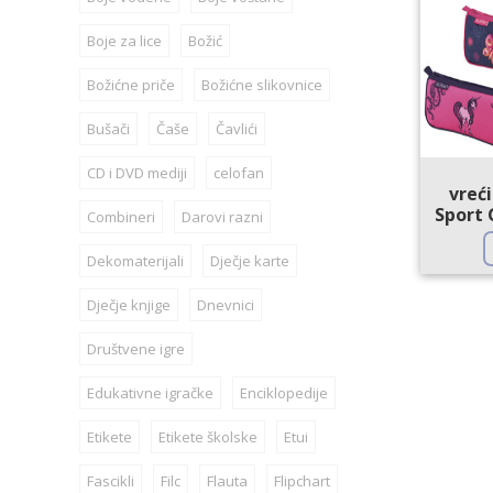
Boje za lice
Božić
Božićne priče
Božićne slikovnice
Bušači
Čaše
Čavlići
CD i DVD mediji
celofan
vreć
Sport 
Combineri
Darovi razni
Dekomaterijali
Dječje karte
Dječje knjige
Dnevnici
Društvene igre
Edukativne igračke
Enciklopedije
Etikete
Etikete školske
Etui
Fascikli
Filc
Flauta
Flipchart