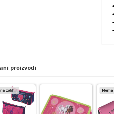
ani proizvodi
a zalihi!
Nema n