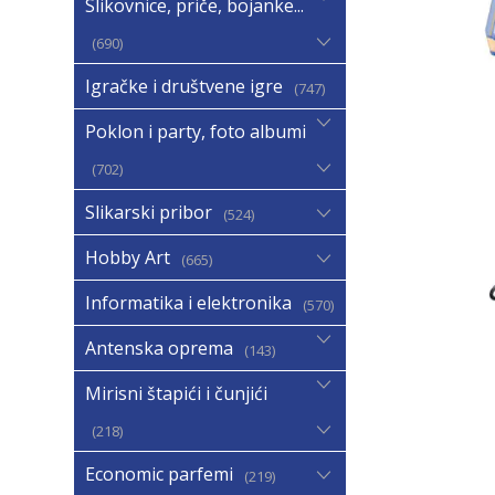
Slikovnice, priče, bojanke...
690
Igračke i društvene igre
747
Poklon i party, foto albumi
702
Slikarski pribor
524
Hobby Art
665
Informatika i elektronika
570
Antenska oprema
143
Mirisni štapići i čunjići
218
Economic parfemi
219