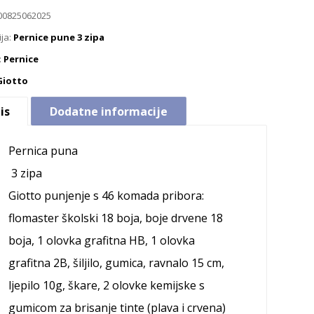
00825062025
ija:
Pernice pune 3 zipa
:
Pernice
Giotto
is
Dodatne informacije
Pernica puna
3 zipa
Giotto punjenje s 46 komada pribora:
flomaster školski 18 boja, boje drvene 18
boja, 1 olovka grafitna HB, 1 olovka
grafitna 2B, šiljilo, gumica, ravnalo 15 cm,
ljepilo 10g, škare, 2 olovke kemijske s
gumicom za brisanje tinte (plava i crvena)