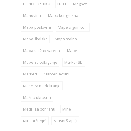
LJEPILO U STIKU
LNB-i
Magneti
Mahovina
Mapa kongresna
Mapa poslovna
Mapa s gumicom
Mapa školska
Mapa stolna
Mapa uložna varena
Mape
Mape za odlaganje
Marker 3D
Markeri
Markeri akrilni
Mase za modeliranje
Mašna ukrasna
Mediji za pohranu
Mine
Mirisni čunjići
Mirisni štapići