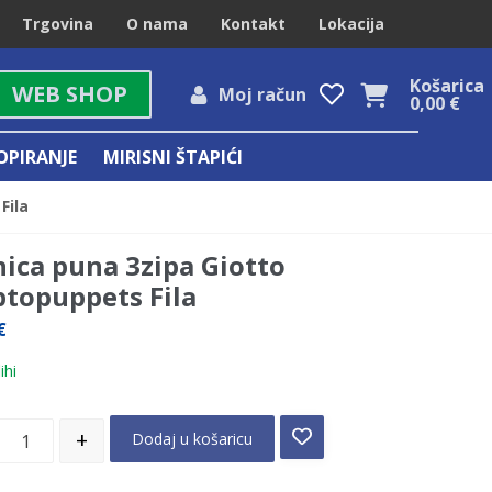
Trgovina
O nama
Kontakt
Lokacija
Košarica
WEB SHOP
Moj račun
0,00
€
OPIRANJE
MIRISNI ŠTAPIĆI
Fila
nica puna 3zipa Giotto
ptopuppets Fila
€
ihi
+
Dodaj u košaricu