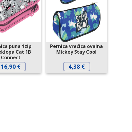
ica puna 1zip
Pernica vrećica ovalna
eklopa Cat 1B
Mickey Stay Cool
Connect
16,90
€
4,38
€