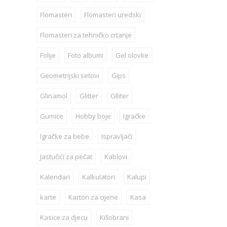
Flomasteri
Flomasteri uredski
Flomasteri za tehničko crtanje
Folije
Foto albumi
Gel olovke
Geometrijski setovi
Gips
Glinamol
Glitter
Glliter
Gumice
Hobby boje
Igračke
Igračke za bebe
Ispravljači
Jastučići za pečat
Kablovi
Kalendari
Kalkulatori
Kalupi
karte
Karton za cijene
Kasa
Kasice za djecu
Kišobrani