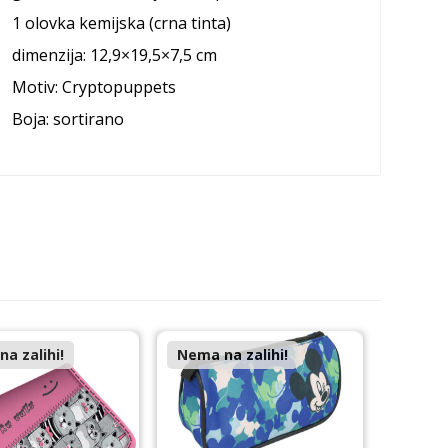
1 olovka kemijska (crna tinta)
dimenzija: 12,9×19,5×7,5 cm
Motiv:
Cryptopuppets
Boja: sortirano
a zalihi!
Nema na zalihi!