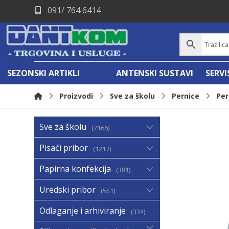
091/ 764 6414
SEZONSKI ARTIKLI
ANTENSKI SUSTAVI
SERV
Proizvodi
Sve za školu
Pernice
Per
Sve za školu
2166
Pisaći pribor
1217
Papirna konfekcija
381
Uredski pribor
551
Odlaganje i arhiviranje
334