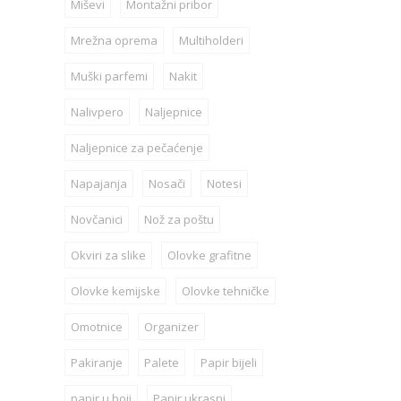
Miševi
Montažni pribor
Mrežna oprema
Multiholderi
Muški parfemi
Nakit
Nalivpero
Naljepnice
Naljepnice za pečaćenje
Napajanja
Nosači
Notesi
Novčanici
Nož za poštu
Okviri za slike
Olovke grafitne
Olovke kemijske
Olovke tehničke
Omotnice
Organizer
Pakiranje
Palete
Papir bijeli
papir u boji
Papir ukrasni