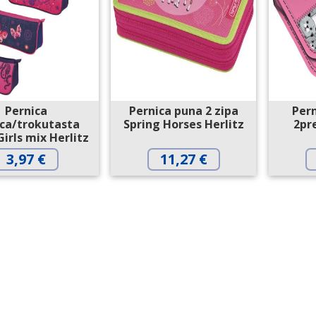
Pernica
Pernica puna 2 zipa
Pern
ica/trokutasta
Spring Horses Herlitz
2pr
Girls mix Herlitz
3,97
€
11,27
€