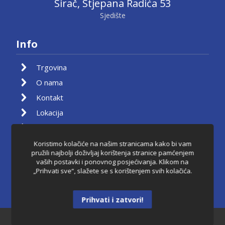
Sirač, Stjepana Radića 53
Sjedište
Info
Trgovina
O nama
Kontakt
Lokacija
Moj račun
Košarica
Koristimo kolačiće na našim stranicama kako bi vam
pružili najbolji doživljaj korištenja stranice pamćenjem
Pravila privatnosti
vaših postavki i ponovnog posjećivanja. Klikom na
„Prihvati sve“, slažete se s korištenjem svih kolačića.
Uvjeti korištenja
Raskid ugovora
Prihvati i zatvori!
Dantkom ©2021.