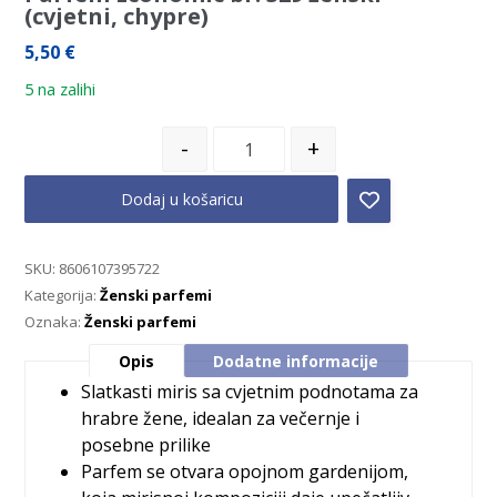
(cvjetni, chypre)
5,50
€
5 na zalihi
-
+
Dodaj u košaricu
SKU:
8606107395722
Kategorija:
Ženski parfemi
Oznaka:
Ženski parfemi
Opis
Dodatne informacije
Slatkasti miris sa cvjetnim podnotama za
hrabre žene, idealan za večernje i
posebne prilike
Parfem se otvara opojnom gardenijom,